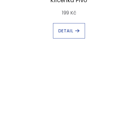
Klíčenka Pivo
199 Kč
DETAIL