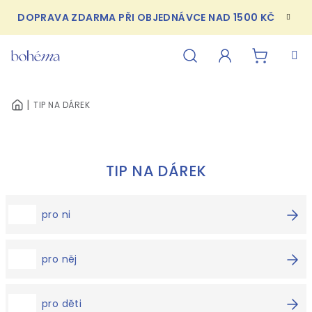
Přejít
DOPRAVA ZDARMA PŘI OBJEDNÁVCE NAD 1500 KČ
na
obsah
NÁKUPN
Hledat
Přihlášení
TIP NA DÁREK
DOMŮ
KOŠÍK
TIP NA DÁREK
pro ni
pro něj
pro děti