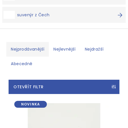
suvenýr z Čech
Ř
a
Nejprodávanější
Nejlevnější
Nejdražší
z
e
Abecedně
n
í
OTEVŘÍT FILTR
p
r
V
o
NOVINKA
ý
d
p
u
i