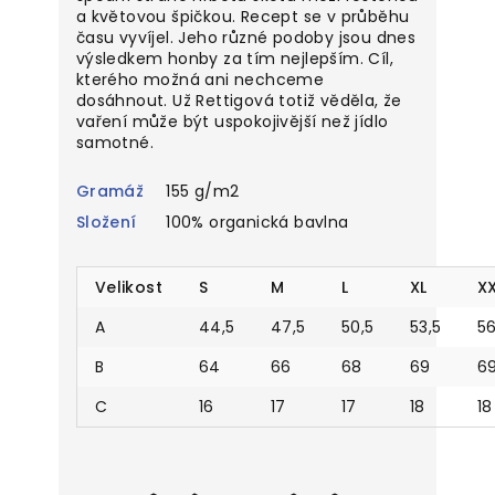
a květovou špičkou. Recept se v průběhu
času vyvíjel. Jeho různé podoby jsou dnes
výsledkem honby za tím nejlepším. Cíl,
kterého možná ani nechceme
dosáhnout. Už Rettigová totiž věděla, že
vaření může být uspokojivější než jídlo
samotné.
Gramáž
155 g/m2
Složení
100% organická bavlna
Velikost
S
M
L
XL
X
A
44,5
47,5
50,5
53,5
56
B
64
66
68
69
6
C
16
17
17
18
18