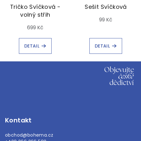
Tričko Svíčková -
Sešit Svíčková
volný střih
99 Kč
699 Kč
DETAIL
DETAIL
Z
á
p
a
t
í
Kontakt
obchod
@
bohema.cz