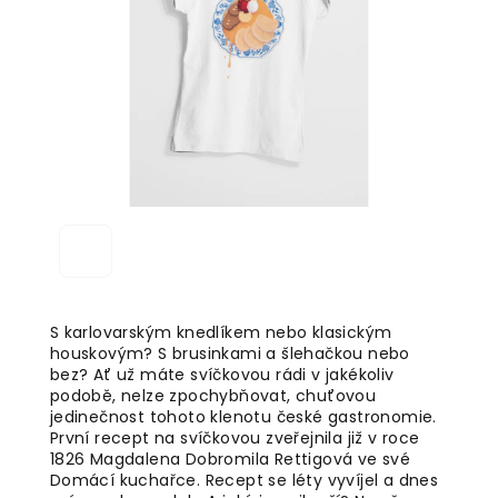
5
hvězdiček.
S karlovarským knedlíkem nebo klasickým
houskovým? S brusinkami a šlehačkou nebo
bez? Ať už máte svíčkovou rádi v jakékoliv
podobě, nelze zpochybňovat, chuťovou
jedinečnost tohoto klenotu české gastronomie.
První recept na svíčkovou zveřejnila již v roce
1826 Magdalena Dobromila Rettigová ve své
Domácí kuchařce. Recept se léty vyvíjel a dnes