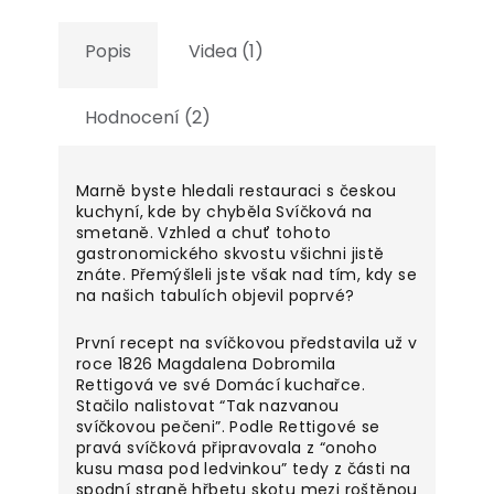
Popis
Videa (1)
Hodnocení (2)
Marně byste hledali restauraci s českou
kuchyní, kde by chyběla Svíčková na
smetaně. Vzhled a chuť tohoto
gastronomického skvostu všichni jistě
znáte. Přemýšleli jste však nad tím, kdy se
na našich tabulích objevil poprvé?
První recept na svíčkovou představila už v
roce 1826 Magdalena Dobromila
Rettigová ve své Domácí kuchařce.
Stačilo nalistovat “Tak nazvanou
svíčkovou pečeni”. Podle Rettigové se
pravá svíčková připravovala z “onoho
kusu masa pod ledvinkou” tedy z části na
spodní straně hřbetu skotu mezi roštěnou