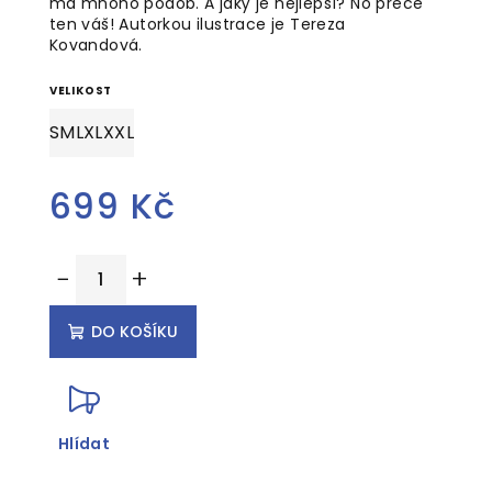
má mnoho podob. A jaký je nejlepší? No přece
ten váš!
Autorkou ilustrace je Tereza
Kovandová.
VELIKOST
S
M
L
XL
XXL
699 Kč
Měrná
−
+
cena:
DO KOŠÍKU
Hlídat