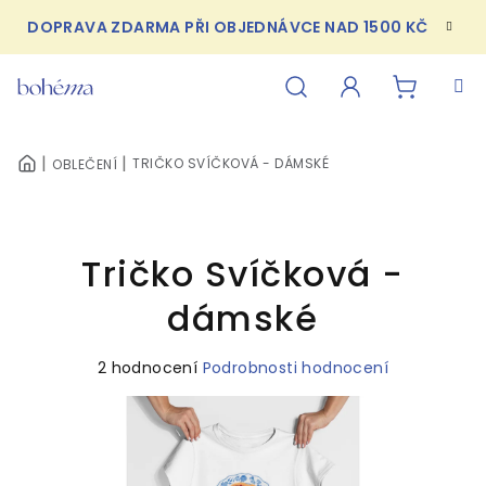
Přejít
DOPRAVA ZDARMA PŘI OBJEDNÁVCE NAD 1500 KČ
na
obsah
NÁKUPN
Hledat
Přihlášení
TRIČKO SVÍČKOVÁ - DÁMSKÉ
OBLEČENÍ
DOMŮ
KOŠÍK
Tričko Svíčková -
dámské
Průměrné
2 hodnocení
Podrobnosti hodnocení
hodnocení
produktu
je
5,0
z