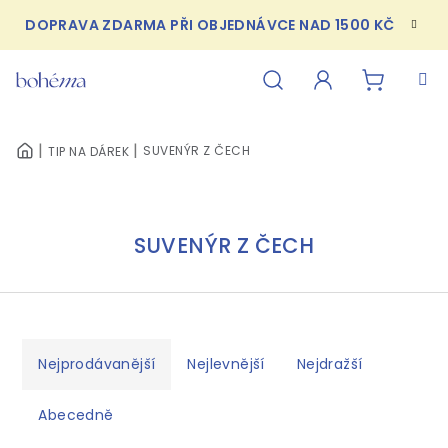
Přejít
DOPRAVA ZDARMA PŘI OBJEDNÁVCE NAD 1500 KČ
na
obsah
NÁKUPN
Hledat
Přihlášení
SUVENÝR Z ČECH
TIP NA DÁREK
DOMŮ
KOŠÍK
SUVENÝR Z ČECH
Ř
a
Nejprodávanější
Nejlevnější
Nejdražší
z
e
Abecedně