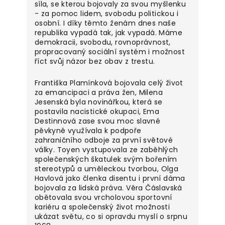
síla, se kterou bojovaly za svou myšlenku
- za pomoc lidem, svobodu politickou i
osobní. I díky těmto ženám dnes naše
republika vypadá tak, jak vypadá. Máme
demokracii, svobodu, rovnoprávnost,
propracovaný sociální systém i možnost
říct svůj názor bez obav z trestu.
Františka Plamínková bojovala celý život
za emancipaci a práva žen, Milena
Jesenská byla novinářkou, která se
postavila nacistické okupaci, Ema
Destinnová zase svou moc slavné
pěvkyně využívala k podpoře
zahraničního odboje za první světové
války. Toyen vystupovala ze zaběhlých
společenských škatulek svým bořením
stereotypů a uměleckou tvorbou, Olga
Havlová jako členka disentu i první dáma
bojovala za lidská práva. Věra Čáslavská
obětovala svou vrcholovou sportovní
kariéru a společenský život možnosti
ukázat světu, co si opravdu myslí o srpnu