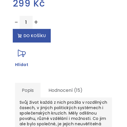
299 Kč
Měrná
−
+
cena:
DO KOŠÍKU
Hlídat
Popis
Hodnocení (15)
Svůj život každá z nich prožila v rozdílných
časech, v jiných politických systémech i
společenských kruzích. Měly odlišnou
povahu, různé vzdělání i možnosti. Co jim
ale bylo společné, je jejich neuvěřitelná