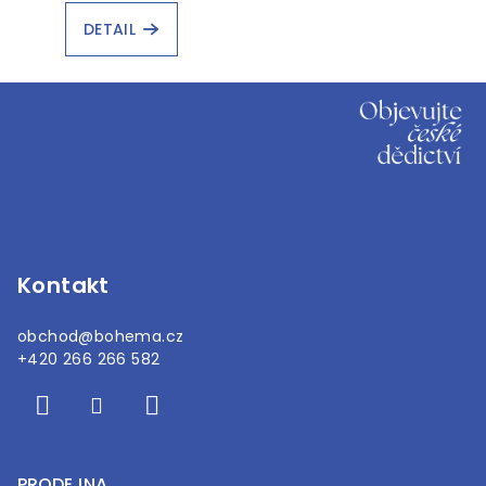
DETAIL
Z
á
p
a
t
í
Kontakt
obchod
@
bohema.cz
+420 266 266 582
PRODEJNA