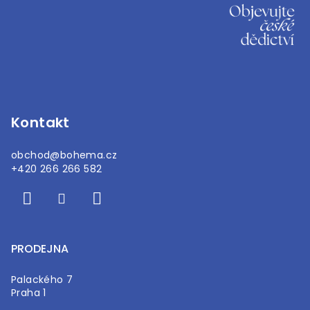
Z
á
p
a
t
í
Kontakt
obchod
@
bohema.cz
+420 266 266 582
PRODEJNA
Palackého 7
Praha 1