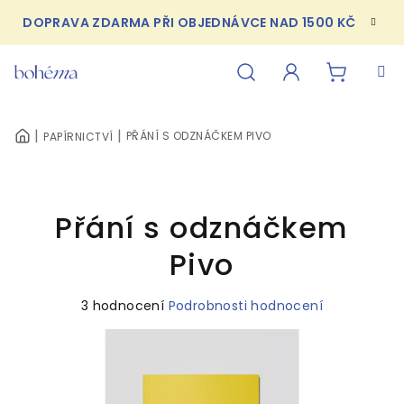
Přejít
DOPRAVA ZDARMA PŘI OBJEDNÁVCE NAD 1500 KČ
na
obsah
NÁKUPN
Hledat
Přihlášení
PŘÁNÍ S ODZNÁČKEM PIVO
PAPÍRNICTVÍ
DOMŮ
KOŠÍK
Přání s odznáčkem
Pivo
Průměrné
3 hodnocení
Podrobnosti hodnocení
hodnocení
produktu
je
5,0
z