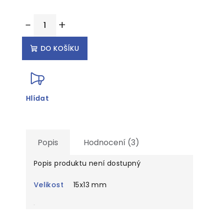
Měrná
−
+
cena:
DO KOŠÍKU
Hlídat
Popis
Hodnocení (3)
Popis produktu není dostupný
Velikost
15x13 mm