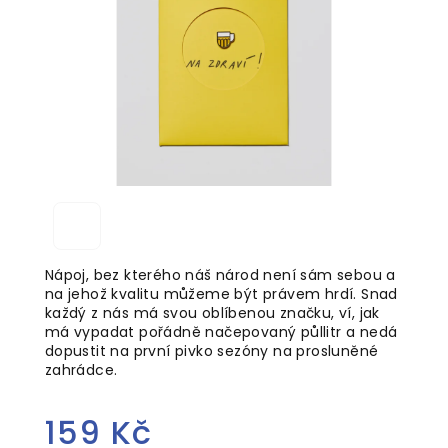
5
hvězdiček.
Nápoj, bez kterého náš národ není sám sebou a
na jehož kvalitu můžeme být právem hrdí. Snad
každý z nás má svou oblíbenou značku, ví, jak
má vypadat pořádně načepovaný půllitr a nedá
dopustit na první pivko sezóny na prosluněné
zahrádce.
159 Kč