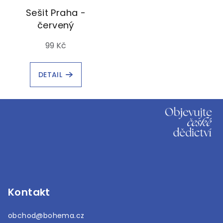
Sešit Praha -
červený
99 Kč
DETAIL
Z
á
p
a
t
í
Kontakt
obchod
@
bohema.cz