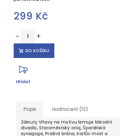
299 Kč
Měrná
−
+
cena:
DO KOŠÍKU
Hlídat
Popis
Hodnocení (12)
Zákruty Vltavy na motivu lemuje Národní
divadlo, Staroměstský orloj, Španělská
synagoga, Prašná brána, Karlův most a