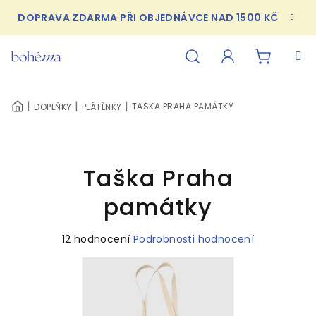
Přejít
DOPRAVA ZDARMA PŘI OBJEDNÁVCE NAD 1500 KČ
na
obsah
NÁKUPN
Hledat
Přihlášení
TAŠKA PRAHA PAMÁTKY
DOPLŇKY
PLÁTĚNKY
DOMŮ
KOŠÍK
Taška Praha
památky
Průměrné
12 hodnocení
Podrobnosti hodnocení
hodnocení
produktu
je
5,0
z