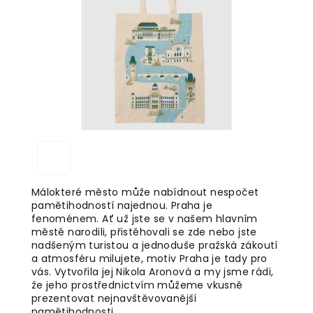
5
hvězdiček.
Málokteré město může nabídnout nespočet
pamětihodností najednou. Praha je
fenoménem. Ať už jste se v našem hlavním
městě narodili, přistěhovali se zde nebo jste
nadšeným turistou a jednoduše pražská zákoutí
a atmosféru milujete, motiv Praha je tady pro
vás. Vytvořila jej Nikola Aronová a my jsme rádi,
že jeho prostřednictvím můžeme vkusně
prezentovat nejnavštěvovanější
pamětihodnosti.