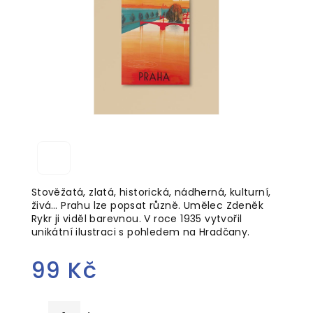
5
hvězdiček.
Stověžatá, zlatá, historická, nádherná, kulturní,
živá… Prahu lze popsat různě. Umělec Zdeněk
Rykr ji viděl barevnou. V roce 1935 vytvořil
unikátní ilustraci s pohledem na Hradčany.
99 Kč
Měrná