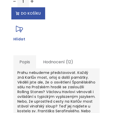
−
+
cena:
DO KOŠÍKU
Hlídat
Popis
Hodnocení (12)
Prahu nebudeme představovat. Každý
zná Karlův most, orloj a další památky.
Věděli jste ale, že o osvětlení Španělského
sálu na Pražském hradě se zasloužili
Rolling Stones? Václavu Havlovi věnovali i
ovládání s typickým vyplazeným jazykem.
Nebo, že uprostřed cesty na Karlův most
stával vinařský sloup? Teď jej najdete u
kostela sv. Františka Serafinského. Nebo