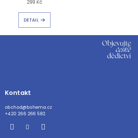
299 Kč
DETAIL
Z
á
p
a
t
í
Kontakt
obchod
@
bohema.cz
+420 266 266 582