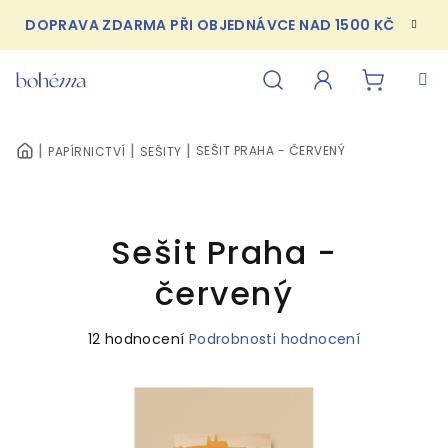
Přejít
DOPRAVA ZDARMA PŘI OBJEDNÁVCE NAD 1500 KČ
na
obsah
NÁKUPN
Hledat
Přihlášení
SEŠIT PRAHA - ČERVENÝ
PAPÍRNICTVÍ
SEŠITY
DOMŮ
KOŠÍK
Sešit Praha -
červený
Průměrné
12 hodnocení
Podrobnosti hodnocení
hodnocení
produktu
je
4,8
z