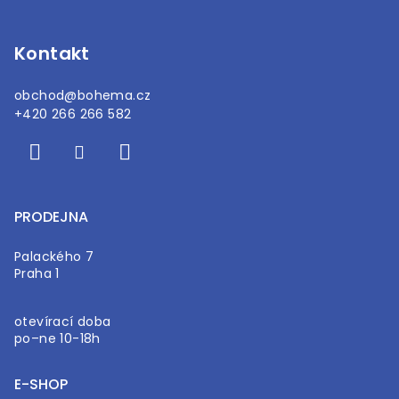
í
Kontakt
obchod
@
bohema.cz
+420 266 266 582
PRODEJNA
Palackého 7
Praha 1
otevírací doba
po–ne 10-18h
E-SHOP