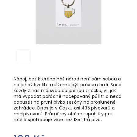
Nápoj, bez kterého náš národ není sám sebou a
na jehož kvalitu můžeme být právem hrdí. Snad
každý z nás má svou oblíbenou značku, ví, jak
má vypadat pořádně načepovaný půllitr a nedá
dopustit na první pivko sezóny na prosluněné
zahrádce. Dnes je v Česku asi 435 pivovarů a
minipivovarů. Průměrný občan republiky pak
ročně spotřebuje více než 135 litrů piva.