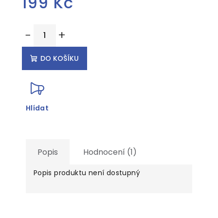
199 Kč
Měrná
−
+
cena:
DO KOŠÍKU
Hlídat
Popis
Hodnocení (1)
Popis produktu není dostupný