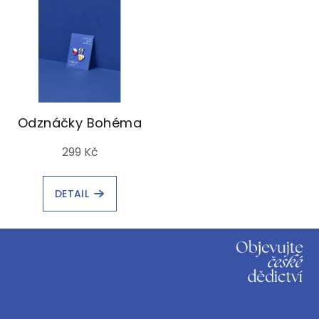
Odznáčky Bohéma
299 Kč
DETAIL
Z
á
p
a
t