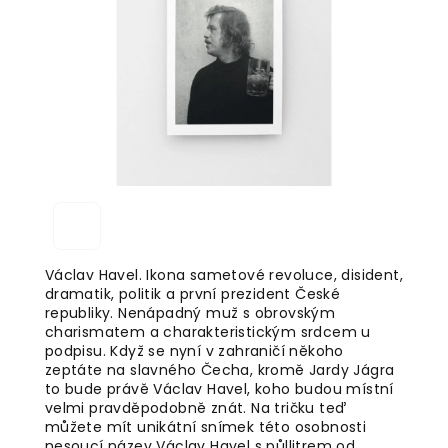
5
hvězdiček.
Václav Havel. Ikona sametové revoluce, disident,
dramatik, politik a první prezident České
republiky. Nenápadný muž s obrovským
charismatem a charakteristickým srdcem u
podpisu. Když se nyní v zahraničí někoho
zeptáte na slavného Čecha, kromě Jardy Jágra
to bude právě Václav Havel, koho budou místní
velmi pravděpodobně znát. Na tričku teď
můžete mít unikátní snímek této osobnosti
nesoucí název Václav Havel s půllitrem od