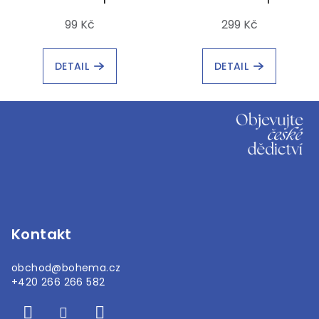
99 Kč
299 Kč
DETAIL
DETAIL
Z
á
p
a
t
í
Kontakt
obchod
@
bohema.cz
+420 266 266 582