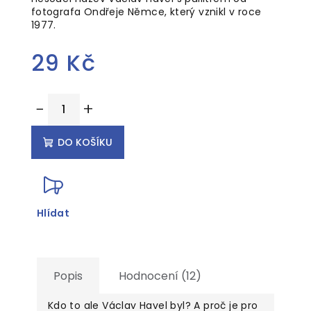
fotografa Ondřeje Němce, který vznikl v roce
1977.
29 Kč
Měrná
−
+
cena:
DO KOŠÍKU
Hlídat
Popis
Hodnocení (12)
Kdo to ale Václav Havel byl? A proč je pro