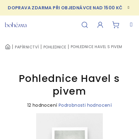
Přejít
DOPRAVA ZDARMA PŘI OBJEDNÁVCE NAD 1500 KČ
na
obsah
NÁKUPN
Hledat
Přihlášení
POHLEDNICE HAVEL S PIVEM
PAPÍRNICTVÍ
POHLEDNICE
DOMŮ
KOŠÍK
Pohlednice Havel s
pivem
Průměrné
12 hodnocení
Podrobnosti hodnocení
hodnocení
produktu
je
4,9
z