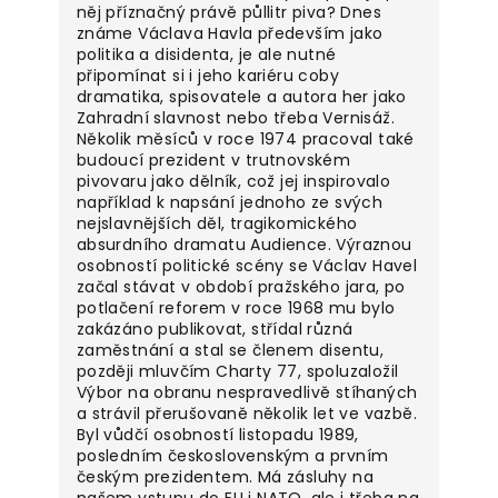
něj příznačný právě půllitr piva? Dnes
známe Václava Havla především jako
politika a disidenta, je ale nutné
připomínat si i jeho kariéru coby
dramatika, spisovatele a autora her jako
Zahradní slavnost nebo třeba Vernisáž.
Několik měsíců v roce 1974 pracoval také
budoucí prezident v trutnovském
pivovaru jako dělník, což jej inspirovalo
například k napsání jednoho ze svých
nejslavnějších děl, tragikomického
absurdního dramatu Audience. Výraznou
osobností politické scény se Václav Havel
začal stávat v období pražského jara, po
potlačení reforem v roce 1968 mu bylo
zakázáno publikovat, střídal různá
zaměstnání a stal se členem disentu,
později mluvčím Charty 77, spoluzaložil
Výbor na obranu nespravedlivě stíhaných
a strávil přerušovaně několik let ve vazbě.
Byl vůdčí osobností listopadu 1989,
posledním československým a prvním
českým prezidentem. Má zásluhy na
našem vstupu do EU i NATO, ale i třeba na