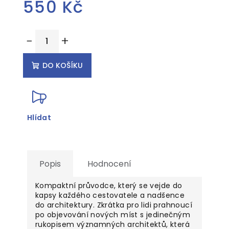
550 Kč
Měrná
−
+
cena:
DO KOŠÍKU
Hlídat
Popis
Hodnocení
Kompaktní průvodce, který se vejde do
kapsy každého cestovatele a nadšence
do architektury. Zkrátka pro lidi prahnoucí
po objevování nových míst s jedinečným
rukopisem významných architektů, která