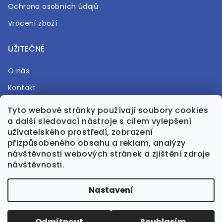
Ochrana osobních údajů
Vrácení zboží
UŽITEČNÉ
O nás
Kontakt
Časté otázky
Tyto webové stránky používají soubory cookies
a další sledovací nástroje s cílem vylepšení
Prodejna
uživatelského prostředí, zobrazení
přizpůsobeného obsahu a reklam, analýzy
návštěvnosti webových stránek a zjištění zdroje
návštěvnosti.
Vytvořil Shoptet Premium
Nastavení
Upravila GreenPanda.cz
Odmítnout
Souhlasím