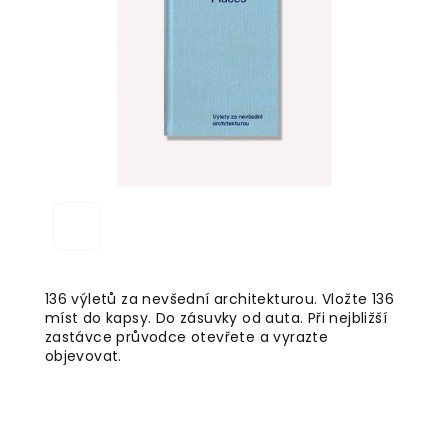
5
hvězdiček.
136 výletů za nevšední architekturou. Vložte 136
míst do kapsy. Do zásuvky od auta. Při nejbližší
zastávce průvodce otevřete a vyrazte
objevovat.