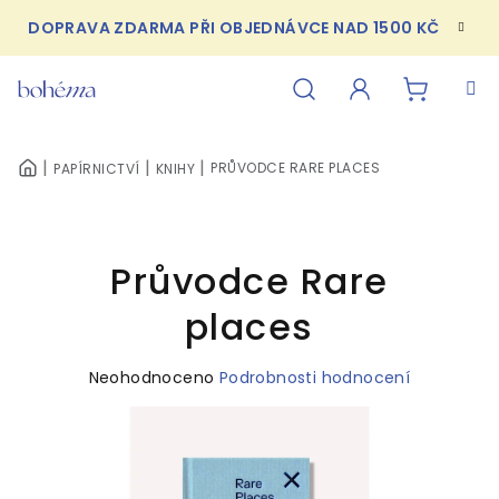
Přejít
DOPRAVA ZDARMA PŘI OBJEDNÁVCE NAD 1500 KČ
na
obsah
NÁKUPN
Hledat
Přihlášení
PRŮVODCE RARE PLACES
PAPÍRNICTVÍ
KNIHY
DOMŮ
KOŠÍK
Průvodce Rare
places
Průměrné
Neohodnoceno
Podrobnosti hodnocení
hodnocení
produktu
je
0,0
z