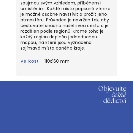
zaujmou svým vzhledem, příběhem i
umístěním. Každé místo popsané v knize
je možné osobně navštívit a prožít jeho
atmosféru. Průvodce je navržen tak, aby
cestovatel snadno našel svou cestu a je
rozdělen podle regionů. Kromě toho je
každý region doplněn jednoduchou
mapou, na které jsou vyznačena
zajímavá místa daného kraje.
Velikost
110x160 mm
Z
á
p
a
t
í