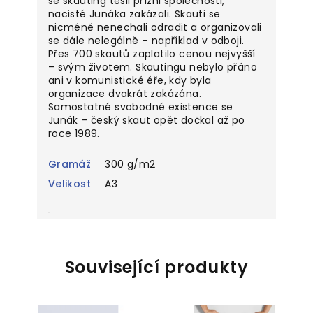
se skauting těšil přízni
společnosti,
nacisté Junáka zakázali. Skauti se
nicméně nenechali odradit a organizovali
se
dále nelegálně – například v odboji.
Přes 700 skautů zaplatilo cenou nejvyšší
–
svým životem. Skautingu nebylo přáno
ani v komunistické éře, kdy byla
organizace dvakrát
zakázána.
Samostatné svobodné existence se
Junák – český skaut opět dočkal až po
roce
1989.
Gramáž
300 g/m2
Velikost
A3
Související produkty