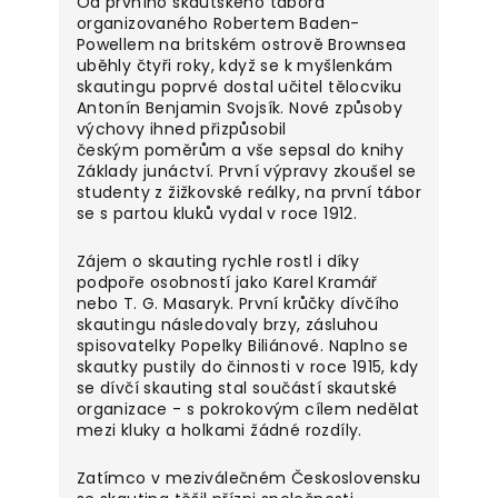
Od prvního skautského tábora
organizovaného Robertem Baden-
Powellem na britském
ostrově Brownsea
uběhly čtyři roky, když se k myšlenkám
skautingu poprvé dostal učitel
tělocviku
Antonín Benjamin Svojsík. Nové způsoby
výchovy ihned přizpůsobil
českým
poměrům a vše sepsal do knihy
Základy junáctví. První výpravy zkoušel se
studenty z žižkovské reálky, na první tábor
se s partou kluků vydal v roce 1912.
Zájem o skauting rychle rostl i díky
podpoře osobností jako Karel
Kramář
nebo T. G. Masaryk. První krůčky dívčího
skautingu následovaly brzy,
zásluhou
spisovatelky Popelky Biliánové. Naplno se
skautky pustily do činnosti v roce 1915, kdy
se dívčí skauting stal součástí skautské
organizace - s pokrokovým cílem nedělat
mezi kluky a holkami žádné rozdíly.
Zatímco v meziválečném Československu