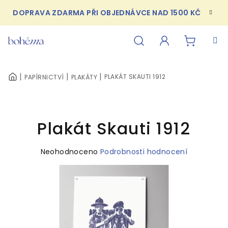
Přejít
DOPRAVA ZDARMA PŘI OBJEDNÁVCE NAD 1500 KČ
na
obsah
NÁKUPN
Hledat
Přihlášení
PLAKÁT SKAUTI 1912
PAPÍRNICTVÍ
PLAKÁTY
DOMŮ
KOŠÍK
Plakát Skauti 1912
Průměrné
Neohodnoceno
Podrobnosti hodnocení
hodnocení
produktu
je
0,0
z
5
hvězdiček.