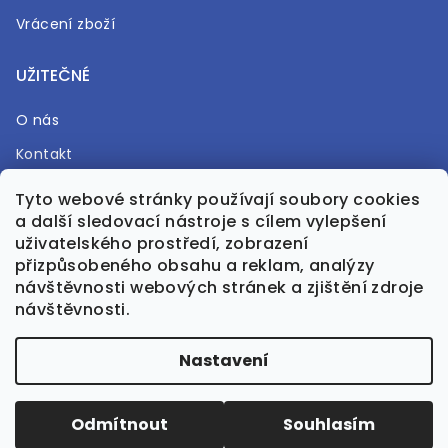
Vrácení zboží
UŽITEČNÉ
O nás
Kontakt
Časté otázky
Tyto webové stránky používají soubory cookies
a další sledovací nástroje s cílem vylepšení
Prodejna
uživatelského prostředí, zobrazení
přizpůsobeného obsahu a reklam, analýzy
návštěvnosti webových stránek a zjištění zdroje
návštěvnosti.
Vytvořil Shoptet Premium
Nastavení
Upravila GreenPanda.cz
Odmítnout
Souhlasím
Copyright 2026
Bohéma
. Všechna práva vyhrazena.