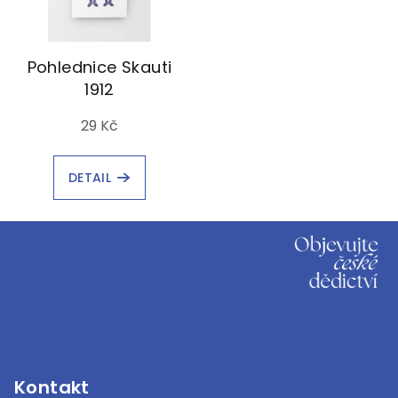
Pohlednice Skauti
1912
29 Kč
DETAIL
Z
á
p
a
t
í
Kontakt