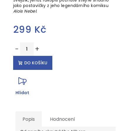
jako postavičky z jeho legendárního komiksu
Alois Nebel
.
299 Kč
Měrná
−
+
cena:
DO KOŠÍKU
Hlídat
Popis
Hodnocení