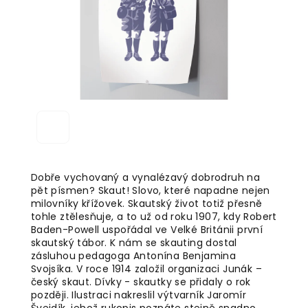
Dobře vychovaný a vynalézavý dobrodruh na
pět písmen? Skaut! Slovo, které napadne nejen
milovníky křížovek. Skautský život totiž přesně
tohle ztělesňuje, a to už od roku 1907, kdy Robert
Baden-Powell uspořádal ve Velké Británii první
skautský tábor. K nám se skauting dostal
zásluhou pedagoga Antonína Benjamina
Svojsíka. V roce 1914 založil organizaci Junák –
český skaut. Dívky - skautky se přidaly o rok
později.
Ilustraci nakreslil výtvarník Jaromír
Švejdík, jehož rukopis poznáte stejně snadno