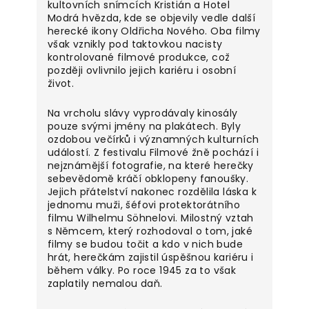
kultovních snímcích Kristián a Hotel
Modrá hvězda, kde se objevily vedle další
herecké ikony Oldřicha Nového. Oba filmy
však vznikly pod taktovkou nacisty
kontrolované filmové produkce, což
později ovlivnilo jejich kariéru i osobní
život.
Na vrcholu slávy vyprodávaly kinosály
pouze svými jmény na plakátech. Byly
ozdobou večírků i významných kulturních
událostí. Z festivalu Filmové žně pochází i
nejznámější fotografie, na které herečky
sebevědomě kráčí obklopeny fanoušky.
Jejich přátelství nakonec rozdělila láska k
jednomu muži, šéfovi protektorátního
filmu Wilhelmu Söhnelovi. Milostný vztah
s Němcem, který rozhodoval o tom, jaké
filmy se budou točit a kdo v nich bude
hrát, herečkám zajistil úspěšnou kariéru i
během války. Po roce 1945 za to však
zaplatily nemalou daň.