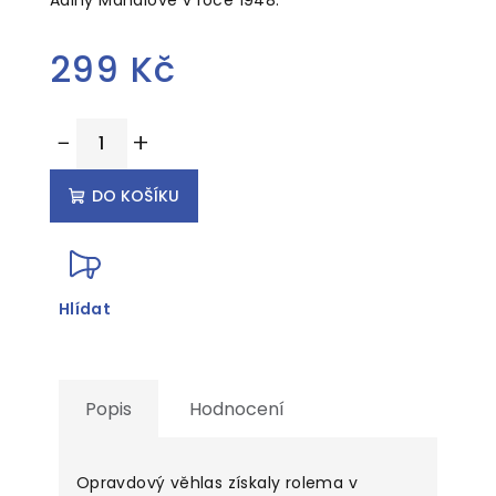
299 Kč
Měrná
−
+
cena:
DO KOŠÍKU
Hlídat
Popis
Hodnocení
Opravdový věhlas získaly rolema v