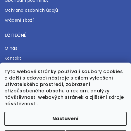
Obchodní podmínky
Ochrana osobních údajů
Vrácení zboží
UŽITEČNÉ
O nás
Kontakt
Časté otázky
Tyto webové stránky používají soubory cookies
a další sledovací nástroje s cílem vylepšení
Prodejna
uživatelského prostředí, zobrazení
přizpůsobeného obsahu a reklam, analýzy
návštěvnosti webových stránek a zjištění zdroje
návštěvnosti.
Vytvořil Shoptet Premium
Nastavení
Upravila GreenPanda.cz