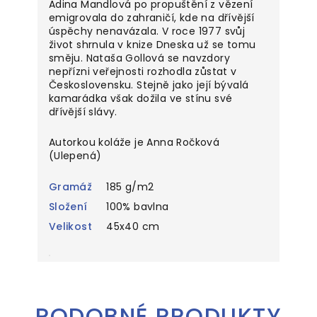
Adina Mandlová po propuštění z vězení
emigrovala do zahraničí, kde na dřívější
úspěchy nenavázala. V roce 1977 svůj
život shrnula v knize Dneska už se tomu
směju. Nataša Gollová se navzdory
nepřízni veřejnosti rozhodla zůstat v
Československu. Stejně jako její bývalá
kamarádka však dožila ve stínu své
dřívější slávy.
Autorkou koláže je Anna Ročková
(Ulepená)
Gramáž
185 g/m2
Složení
100% bavlna
Velikost
45x40 cm
PODOBNÉ PRODUKTY