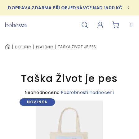
Přejít
DOPRAVA ZDARMA PŘI OBJEDNÁVCE NAD 1500 KČ
na
obsah
NÁKUPN
Hledat
Přihlášení
TAŠKA ŽIVOT JE PES
DOPLŇKY
PLÁTĚNKY
DOMŮ
KOŠÍK
Taška Život je pes
Průměrné
Neohodnoceno
Podrobnosti hodnocení
hodnocení
NOVINKA
produktu
je
0,0
z
5
hvězdiček.