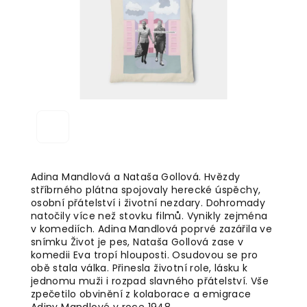
Adina Mandlová a Nataša Gollová. Hvězdy
stříbrného plátna spojovaly herecké úspěchy,
osobní přátelství i životní nezdary. Dohromady
natočily více než stovku filmů. Vynikly zejména
v komediích. Adina Mandlová poprvé zazářila ve
snímku Život je pes, Nataša Gollová zase v
komedii Eva tropí hlouposti. Osudovou se pro
obě stala válka. Přinesla životní role, lásku k
jednomu muži i rozpad slavného přátelství. Vše
zpečetilo obvinění z kolaborace a emigrace
Adiny Mandlové v roce 1948.