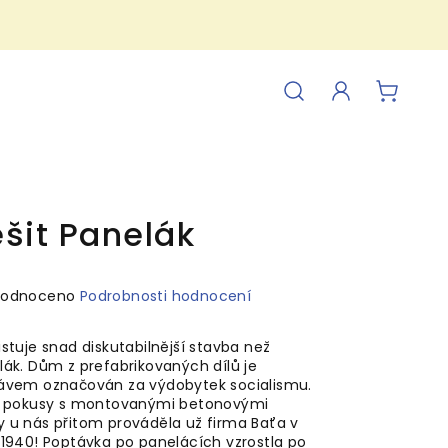
Hledat
Přihlášení
NÁKUP
KOŠÍK
šit Panelák
ěrné
hodnoceno
Podrobnosti hodnocení
ocení
uktu
stuje snad diskutabilnější stavba než
lák. Dům z prefabrikovaných dílů je
ávem označován za výdobytek socialismu.
í pokusy s montovanými betonovými
 u nás přitom prováděla už firma Baťa v
iček.
 1940! Poptávka po panelácích vzrostla po