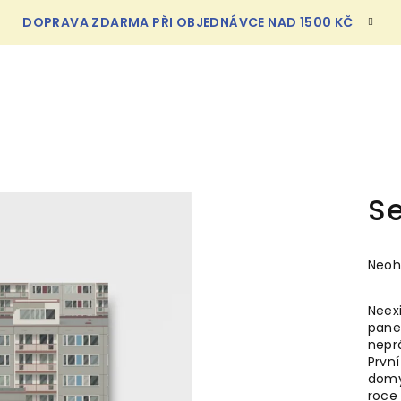
DOPRAVA ZDARMA PŘI OBJEDNÁVCE NAD 1500 KČ
Se
Prům
Neo
hodn
prod
Neexi
je
pane
0,0
nepr
z
Prvn
5
domy
hvězd
roce