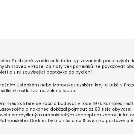
aplno. Postupně vznikla celá řada typizovaných panelových 
ných staveb v Praze. Za zlatý věk paneláků lze považovat ob
letí a s ní související poptávka po bydlení.
nešním Ústeckém nebo Moravskoslezském kraji a také v Praz
sídliště rostla tzv. na zelené louce.
žní město, které se začalo budovat v roce 1971. Komplex rost
Lasovského a nakonec dokázal pojmout až 80 tisíc obyvatel. 
ačovala promyšleným urbanistickým konceptem zahrnujícím or
 Rathouského. Dodnes bylo u nás a na Slovensku postaveno 