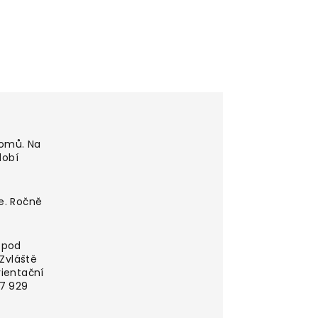
domů. Na
dobí
e. Ročně
l pod
Zvláště
ientační
87 929