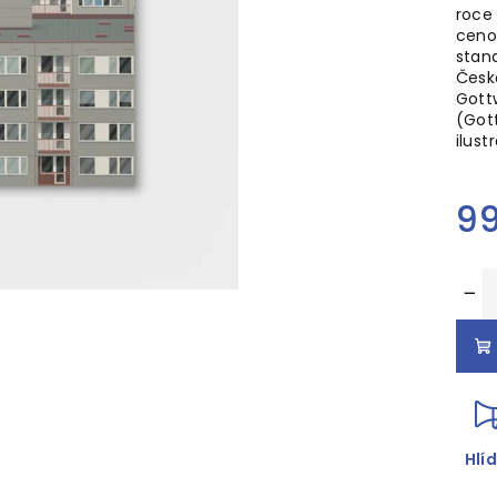
roce
ceno
stan
Česk
Gott
(Got
ilust
9
M
−
c
Hlí