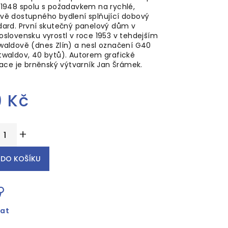
 1948 spolu s požadavkem na rychlé,
vě dostupného bydlení splňující dobový
dard. První skutečný panelový dům v
oslovensku vyrostl v roce 1953 v tehdejším
waldově (dnes Zlín) a nesl označení G40
twaldov, 40 bytů).
Autorem grafické
race je brněnský výtvarník Jan Šrámek.
9 Kč
ěrná
+
ena:
DO KOŠÍKU
dat