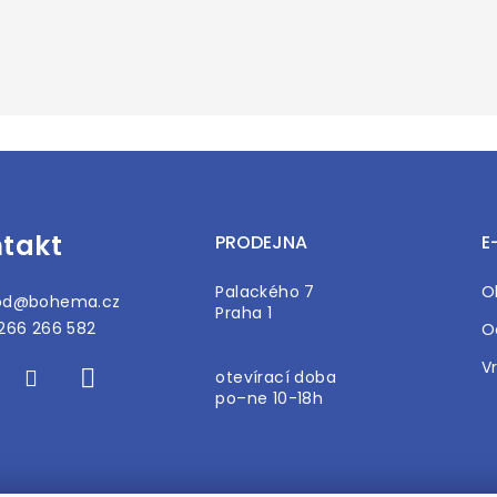
takt
PRODEJNA
E
Palackého 7
O
od
@
bohema.cz
Praha 1
266 266 582
O
V
otevírací doba
po–ne 10-18h