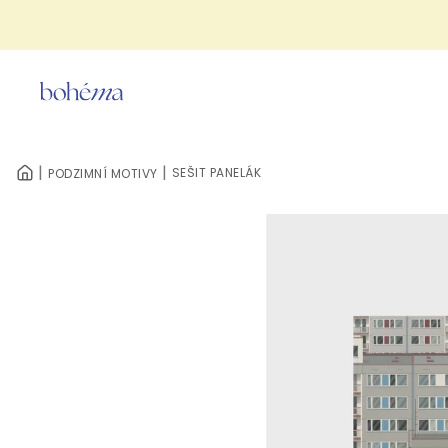
Přejít
na
obsah
SEŠIT PANELÁK
PODZIMNÍ MOTIVY
DOMŮ