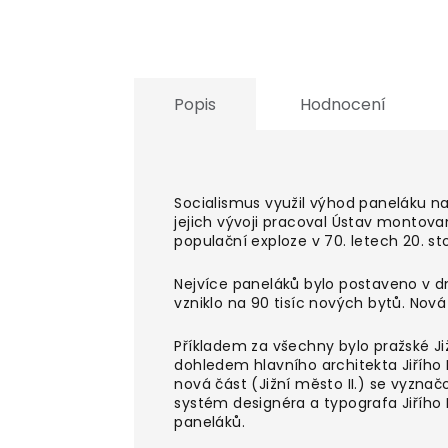
Popis
Hodnocení
Socialismus využil výhod paneláku n
jejich vývoji pracoval Ústav montova
populační exploze v 70. letech 20. sto
Nejvíce paneláků bylo postaveno v d
vzniklo na 90 tisíc nových bytů. Nová 
Příkladem za všechny bylo pražské Ji
dohledem hlavního architekta Jiřího 
nová část (Jižní město II.) se vyzn
systém designéra a typografa Jiřího
paneláků.