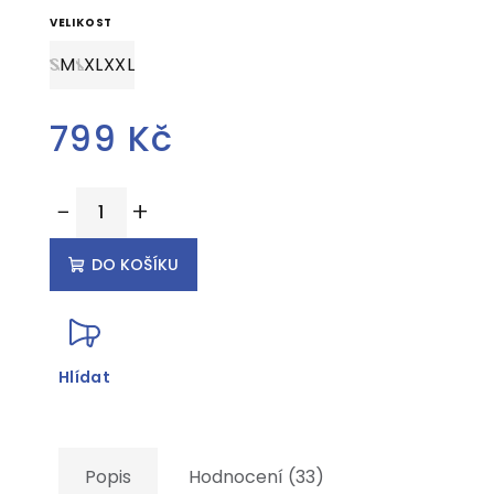
VELIKOST
S
M
L
XL
XXL
799 Kč
Měrná
−
+
cena:
DO KOŠÍKU
Hlídat
Popis
Hodnocení (33)