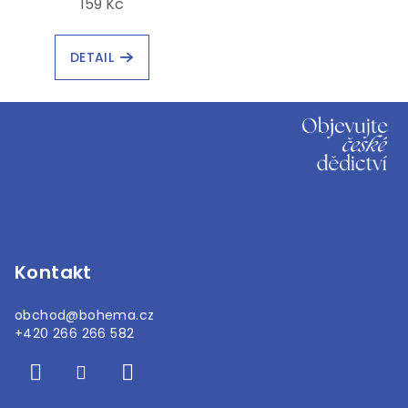
159 Kč
DETAIL
Z
á
p
a
t
í
Kontakt
obchod
@
bohema.cz
+420 266 266 582