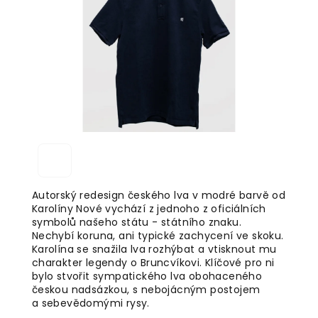
5
hvězdiček.
Autorský redesign českého lva v modré barvě od
Karolíny Nové vychází z jednoho z oficiálních
symbolů našeho státu - státního znaku.
Nechybí koruna, ani typické zachycení ve skoku.
Karolína se snažila lva rozhýbat a vtisknout mu
charakter legendy o Bruncvíkovi. Klíčové pro ni
bylo stvořit sympatického lva obohaceného
českou nadsázkou, s nebojácným postojem
a sebevědomými rysy.