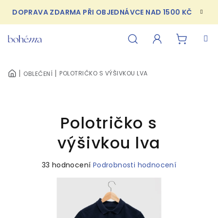
Přejít
DOPRAVA ZDARMA PŘI OBJEDNÁVCE NAD 1500 KČ
na
obsah
NÁKUPN
Hledat
Přihlášení
POLOTRIČKO S VÝŠIVKOU LVA
OBLEČENÍ
DOMŮ
KOŠÍK
Polotričko s
výšivkou lva
Průměrné
33 hodnocení
Podrobnosti hodnocení
hodnocení
produktu
je
4,9
z