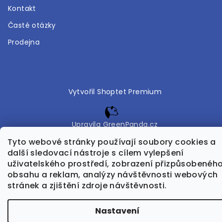
Kontakt
Časté otázky
Prodejna
Vytvořil Shoptet Premium
Upravila GreenPanda.cz
Tyto webové stránky používají soubory cookies a
Copyright 2026
Bohéma
. Všechna práva vyhrazena.
další sledovací nástroje s cílem vylepšení
Upravit nastavení cookies
uživatelského prostředí, zobrazení přizpůsobenéh
obsahu a reklam, analýzy návštěvnosti webových
stránek a zjištění zdroje návštěvnosti.
Nastavení