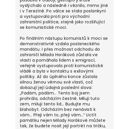
vyslýchalo a následně i věznilo, mimo jiné
i v Terezíně. Po válce se stala poslankyní
a vystupovala proti pro východní
zahraniční politice, stejně jako rozšiřující
se komunistické moci.
Po finálním nástupu komunistů k moci se
demonstrativně vzdala poslaneckého
mandátu. I přes možnost odchodu do
zahraničí Milada Horáková zůstala ve
vlasti a pomáhala lidem s emigrací,
veřejně vystupovala proti komunistické
vládě a byla v kontaktu s exilovými
politiky. Až do úplného konce zůstala
silnou ženou věrnou své vlasti, což
dokazují její údajná poslední slova:
„Padám, padám… Tento boj jsem
prohrála, odcházím čestně. Miluji tuto
zem, miluji tento lid… Budujte mu
blahobyt. Odcházím bez nenávisti k
vám… Přeji vám to, přeji vám…“ Uctít
památku nejen Milady Horákové můžete
tak, že budete nosit její portrét na tričku,