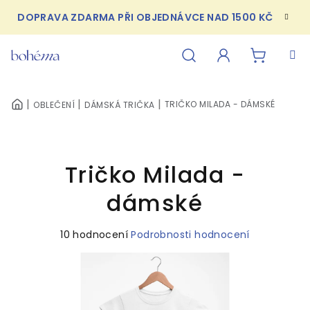
Přejít
DOPRAVA ZDARMA PŘI OBJEDNÁVCE NAD 1500 KČ
na
obsah
NÁKUPN
Hledat
Přihlášení
TRIČKO MILADA - DÁMSKÉ
OBLEČENÍ
DÁMSKÁ TRIČKA
DOMŮ
KOŠÍK
Tričko Milada -
dámské
Průměrné
10 hodnocení
Podrobnosti hodnocení
hodnocení
produktu
je
4,5
z