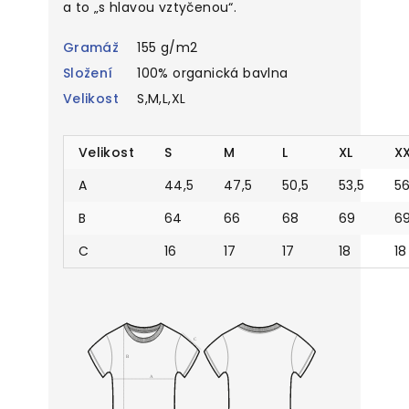
a to „s hlavou vztyčenou“.
Gramáž
155 g/m2
Složení
100% organická bavlna
Velikost
S,M,L,XL
Velikost
S
M
L
XL
X
A
44,5
47,5
50,5
53,5
56
B
64
66
68
69
6
C
16
17
17
18
18