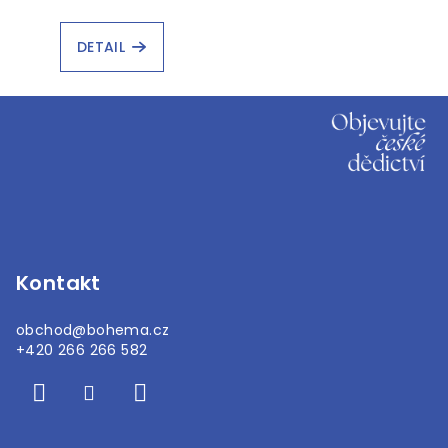
DETAIL
Z
á
p
a
t
í
Kontakt
obchod
@
bohema.cz
+420 266 266 582