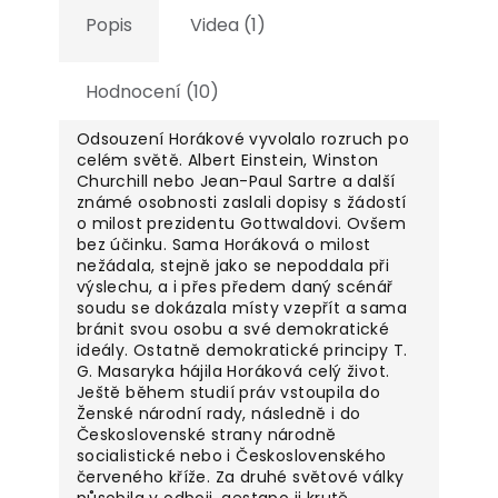
Popis
Videa (1)
Hodnocení (10)
Odsouzení Horákové vyvolalo rozruch po
celém světě. Albert Einstein, Winston
Churchill nebo Jean-Paul Sartre a další
známé osobnosti zaslali dopisy s žádostí
o milost prezidentu Gottwaldovi. Ovšem
bez účinku. Sama Horáková o milost
nežádala, stejně jako se nepoddala při
výslechu, a i přes předem daný scénář
soudu se dokázala místy vzepřít a sama
bránit svou osobu a své demokratické
ideály. Ostatně demokratické principy T.
G. Masaryka hájila Horáková celý život.
Ještě během studií práv vstoupila do
Ženské národní rady, následně i do
Československé strany národně
socialistické nebo i Československého
červeného kříže. Za druhé světové války
působila v odboji, gestapo ji krutě