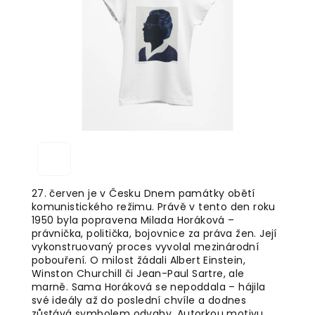
5
hvězdiček.
27. červen je v Česku Dnem památky obětí
komunistického režimu. Právě v tento den roku
1950 byla popravena Milada Horáková –
právnička, politička, bojovnice za práva žen. Její
vykonstruovaný proces vyvolal mezinárodní
pobouření. O milost žádali Albert Einstein,
Winston Churchill či Jean-Paul Sartre, ale
marně. Sama Horáková se nepoddala – hájila
své ideály až do poslední chvíle a dodnes
zůstává symbolem odvahy. Autorkou motivu