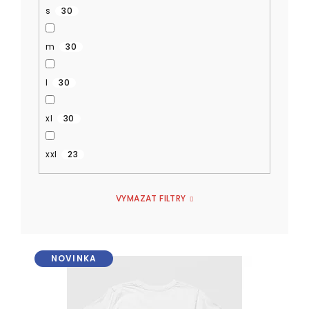
s
30
m
30
l
30
xl
30
xxl
23
VYMAZAT FILTRY
V
NOVINKA
ý
p