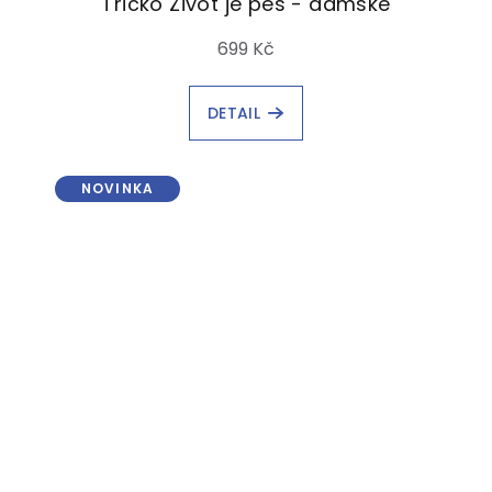
Tričko Život je pes - dámské
699 Kč
DETAIL
NOVINKA