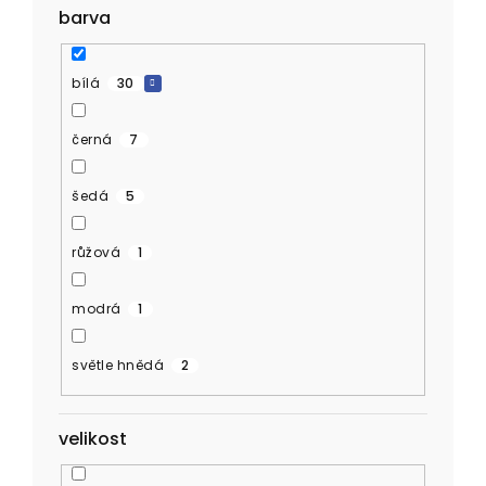
barva
bílá
30
černá
7
šedá
5
růžová
1
modrá
1
světle hnědá
2
velikost