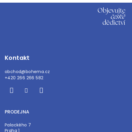
Z
á
p
a
t
í
Kontakt
obchod
@
bohema.cz
+420 266 266 582
PRODEJNA
Palackého 7
Praha 1