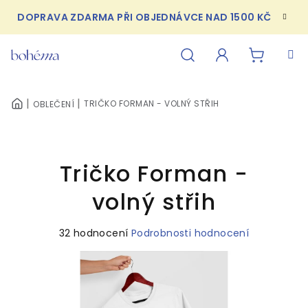
Přejít
DOPRAVA ZDARMA PŘI OBJEDNÁVCE NAD 1500 KČ
na
obsah
NÁKUPN
Hledat
Přihlášení
TRIČKO FORMAN - VOLNÝ STŘIH
OBLEČENÍ
DOMŮ
KOŠÍK
Tričko Forman -
volný střih
Průměrné
32 hodnocení
Podrobnosti hodnocení
hodnocení
produktu
je
4,9
z