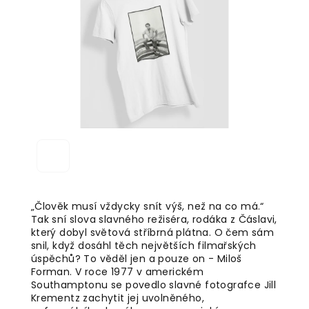
5
hvězdiček.
„Člověk musí vždycky snít výš, než na co má.“
Tak sní slova slavného režiséra, rodáka z Čáslavi,
který dobyl světová stříbrná plátna. O čem sám
snil, když dosáhl těch největších filmařských
úspěchů? To věděl jen a pouze on - Miloš
Forman. V roce 1977 v americkém
Southamptonu se povedlo slavné fotografce Jill
Krementz zachytit jej uvolněného,