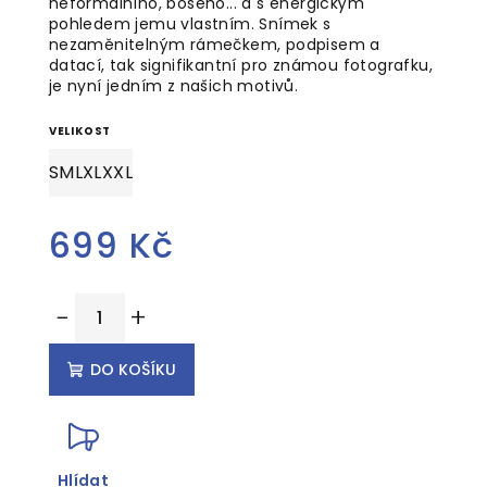
neformálního, bosého... a s energickým
pohledem jemu vlastním. Snímek s
nezaměnitelným rámečkem, podpisem a
datací, tak signifikantní pro známou fotografku,
je nyní jedním z našich motivů.
VELIKOST
S
M
L
XL
XXL
699 Kč
Měrná
−
+
cena:
DO KOŠÍKU
Hlídat