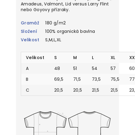
Amadeus, Valmont, Lid versus Larry Flint
nebo Goyovy přízraky.
Gramáž
180 g/m2
Složení
100% organická bavlna
Velikost
S,M,L,XL
Velikost
S
M
L
XL
XX
A
48
51
54
57
60
B
69,5
71,5
73,5
75,5
77
C
20,5
20,5
21,5
21,5
23