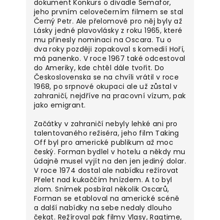
dokument Konkurs o divadle Semafor,
jeho prvním celovečerním filmem se stal
Černý Petr. Ale přelomové pro něj byly až
Lásky jedné plavovlásky z roku 1965, které
mu přinesly nominaci na Oscara. Tu o
dva roky později zopakoval s komedií Hoří,
má panenko. V roce 1967 také odcestoval
do Ameriky, kde chtěl dále tvořit. Do
Československa se na chvíli vrátil v roce
1968, po srpnové okupaci ale už zůstal v
zahraničí, nejdříve na pracovní vízum, pak
jako emigrant.
Začátky v zahraničí nebyly lehké ani pro
talentovaného režiséra, jeho film Taking
Off byl pro americké publikum až moc
český. Forman bydlel v hotelu a někdy mu
údajně musel vyjít na den jen jediný dolar.
V roce 1974 dostal ale nabídku režírovat
Přelet nad kukaččím hnízdem. A to byl
zlom. Snímek posbíral několik Oscarů,
Forman se etabloval na americké scéně
a další nabídky na sebe nedaly dlouho
čekat. Režíroval pak filmy Vlasy, Ragtime,