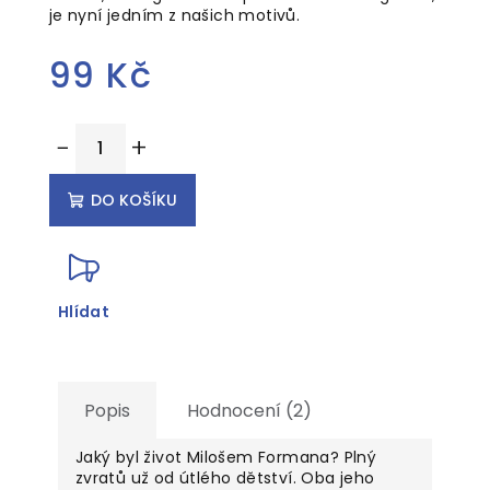
je nyní jedním z našich motivů.
99 Kč
Měrná
−
+
cena:
DO KOŠÍKU
Hlídat
Popis
Hodnocení (2)
Jaký byl život Milošem Formana? Plný
zvratů už od útlého dětství. Oba jeho