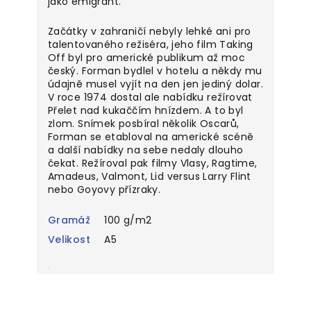
jako emigrant.
Začátky v zahraničí nebyly lehké ani pro
talentovaného režiséra, jeho film Taking
Off byl pro americké publikum až moc
český. Forman bydlel v hotelu a někdy mu
údajně musel vyjít na den jen jediný dolar.
V roce 1974 dostal ale nabídku režírovat
Přelet nad kukaččím hnízdem. A to byl
zlom. Snímek posbíral několik Oscarů,
Forman se etabloval na americké scéně
a další nabídky na sebe nedaly dlouho
čekat. Režíroval pak filmy Vlasy, Ragtime,
Amadeus, Valmont, Lid versus Larry Flint
nebo Goyovy přízraky.
Gramáž
100 g/m2
Velikost
A5