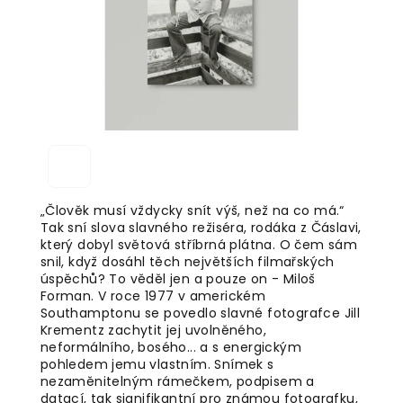
„Člověk musí vždycky snít výš, než na co má.“
Tak sní slova slavného režiséra, rodáka z Čáslavi,
který dobyl světová stříbrná plátna. O čem sám
snil, když dosáhl těch největších filmařských
úspěchů? To věděl jen a pouze on - Miloš
Forman. V roce 1977 v americkém
Southamptonu se povedlo slavné fotografce Jill
Krementz zachytit jej uvolněného,
neformálního, bosého... a s energickým
pohledem jemu vlastním. Snímek s
nezaměnitelným rámečkem, podpisem a
datací, tak signifikantní pro známou fotografku,