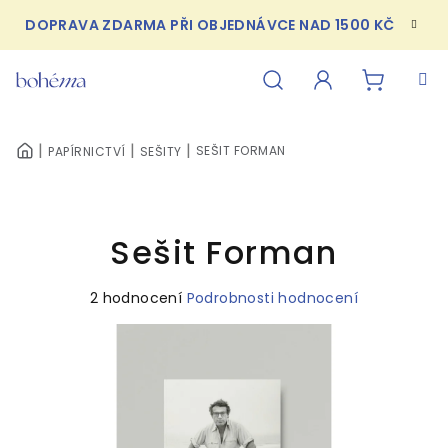
Přejít
DOPRAVA ZDARMA PŘI OBJEDNÁVCE NAD 1500 KČ
na
obsah
NÁKUPN
Hledat
Přihlášení
SEŠIT FORMAN
PAPÍRNICTVÍ
SEŠITY
DOMŮ
KOŠÍK
Sešit Forman
Průměrné
2 hodnocení
Podrobnosti hodnocení
hodnocení
produktu
je
5,0
z
5
hvězdiček.