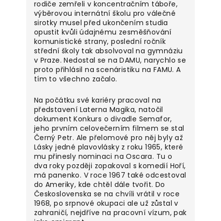
rodiče zemřeli v koncentračním táboře,
výběrovou internátní školu pro válečné
sirotky musel před ukončením studia
opustit kvůli údajnému zesměšňování
komunistické strany, poslední ročník
střední školy tak absolvoval na gymnáziu
v Praze. Nedostal se na DAMU, narychlo se
proto přihlásil na scenáristiku na FAMU. A
tím to všechno začalo.
Na počátku své kariéry pracoval na
představení Laterna Magika, natočil
dokument Konkurs o divadle Semafor,
jeho prvním celovečerním filmem se stal
Černý Petr. Ale přelomové pro něj byly až
Lásky jedné plavovlásky z roku 1965, které
mu přinesly nominaci na Oscara. Tu o
dva roky později zopakoval s komedií Hoří,
má panenko. V roce 1967 také odcestoval
do Ameriky, kde chtěl dále tvořit. Do
Československa se na chvíli vrátil v roce
1968, po srpnové okupaci ale už zůstal v
zahraničí, nejdříve na pracovní vízum, pak