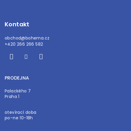
t
í
Kontakt
obchod
@
bohema.cz
+420 266 266 582
PRODEJNA
Palackého 7
Praha 1
otevírací doba
po–ne 10-18h