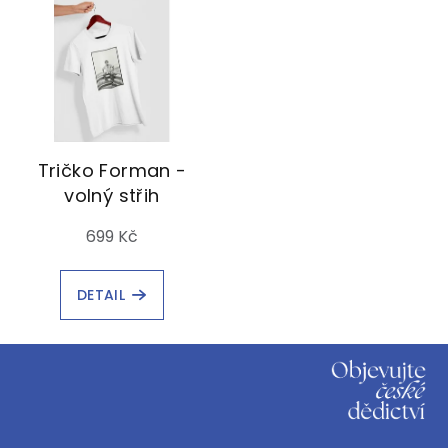
Tričko Forman -
volný střih
699 Kč
DETAIL
Z
á
p
a