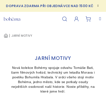
Přejít
DOPRAVA ZDARMA PŘI OBJEDNÁVCE NAD 1500 KČ
na
obsah
NÁKUPN
Hledat
Přihlášení
JARNÍ MOTIVY
DOMŮ
KOŠÍK
JARNÍ MOTIVY
Nová kolekce Bohémy spojuje odvahu Tomáše Bati,
šarm filmových hvězd, technický um letadla Morava i
poetiku Bohumila Hrabala. V srdci všeho stojí motiv
Bohéma, jedno město, kde se potkaly osudy
největších osobností naší historie. Noste příběhy, na
které jsme hrdí.