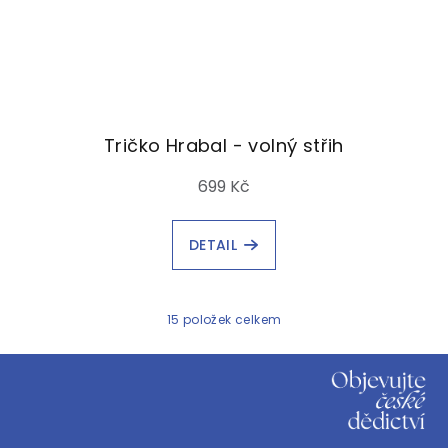
Tričko Hrabal - volný střih
699 Kč
DETAIL
15
položek celkem
O
v
Z
l
á
á
p
d
a