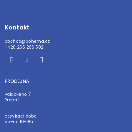
a
c
t
í
í
p
r
Kontakt
v
k
obchod
@
bohema.cz
y
+420 266 266 582
v
ý
p
i
s
PRODEJNA
u
Palackého 7
Praha 1
otevírací doba
po–ne 10-18h