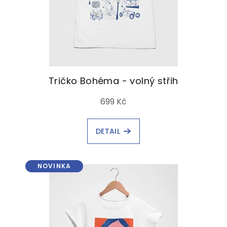
o
d
u
k
t
ů
Tričko Bohéma - volný střih
699 Kč
DETAIL
NOVINKA