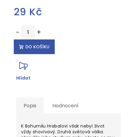
29 Kč
Měrná
−
+
cena:
DO KOŠÍKU
Hlídat
Popis
Hodnocení
K Bohumilu Hrabalovi však nebyl život
vždy shovívavý. Druhá světová válka