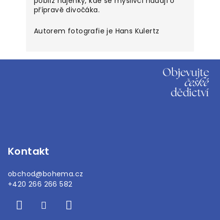
poblíž hájenky, kde se myslivci hádají o
přípravě divočáka.
Autorem fotografie je Hans Kulertz
Z
á
p
a
t
í
Kontakt
obchod
@
bohema.cz
+420 266 266 582