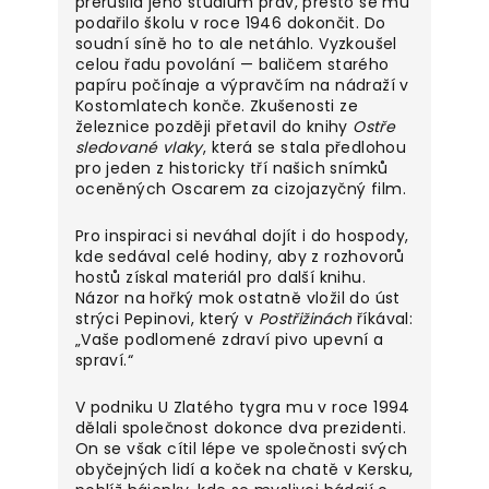
přerušila jeho studium práv, přesto se mu
podařilo školu v roce 1946 dokončit. Do
soudní síně ho to ale netáhlo. Vyzkoušel
celou řadu povolání — baličem starého
papíru počínaje a výpravčím na nádraží v
Kostomlatech konče. Zkušenosti ze
železnice později přetavil do knihy
Ostře
sledované vlaky
, která se stala předlohou
pro jeden z historicky tří našich snímků
oceněných Oscarem za cizojazyčný film.
Pro inspiraci si neváhal dojít i do hospody,
kde sedával celé hodiny, aby z rozhovorů
hostů získal materiál pro další knihu.
Názor na hořký mok ostatně vložil do úst
strýci Pepinovi, který v
Postřižinách
říkával:
„Vaše podlomené zdraví pivo upevní a
spraví.“
V podniku U Zlatého tygra mu v roce 1994
dělali společnost dokonce dva prezidenti.
On se však cítil lépe ve společnosti svých
obyčejných lidí a koček na chatě v Kersku,