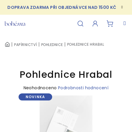
Přejít
DOPRAVA ZDARMA PŘI OBJEDNÁVCE NAD 1500 KČ
na
obsah
NÁKUPN
Hledat
Přihlášení
POHLEDNICE HRABAL
PAPÍRNICTVÍ
POHLEDNICE
DOMŮ
KOŠÍK
Pohlednice Hrabal
Průměrné
Neohodnoceno
Podrobnosti hodnocení
hodnocení
NOVINKA
produktu
je
0,0
z
5
hvězdiček.