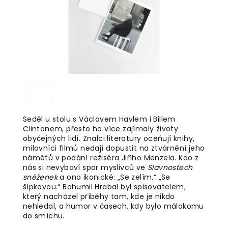
Seděl u stolu s Václavem Havlem i Billem
Clintonem, přesto ho více zajímaly životy
obyčejných lidí. Znalci literatury oceňují knihy,
milovníci filmů nedají dopustit na ztvárnění jeho
námětů v podání režiséra Jiřího Menzela. Kdo z
nás si nevybaví spor myslivců ve
Slavnostech
sněženek
a ono ikonické: „Se zelím.“ „Se
šípkovou.“ Bohumil Hrabal byl spisovatelem,
který nacházel příběhy tam, kde je nikdo
nehledal, a humor v časech, kdy bylo málokomu
do smíchu.