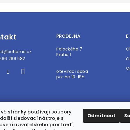
takt
PRODEJNA
E
Palackého 7
O
od
@
bohema.cz
Praha 1
266 266 582
O
V
otevírací doba
po–ne 10-18h
vé stránky používají soubory
Odmítnout
S
další sledovací nástroje s
pšení uživatelského prostředí,