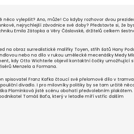
ě něco vylepšit? Ano, může! Co kdyby rozhovor dvou prezide
unkové, nejrychlejší závodnice své doby? Představte si, že by
niku Emila Zátopka a Věry Čáslavské, držitelů celkem šestn
d na obraz surrealistické malířky Toyen, střih šatů Hany Podo
 Mandlovou nebo na dílo v rukou umělecké mecenášky Medy Ml
oment, kdy Otto Wichterle objevil kontaktní čočky umožňující 
žisérů Menzela a Formana.
 spisovatel Franz Kafka čtoucí své přelomové dílo v tramva
ouliční divadlo. I pro milovníky politiky by se tam určitě něc
iška Plamínková jistě scénu obohatí předvolebním plakátem. 
odnikatel Tomáš Baťa, který v letadle míří vstříc dalším