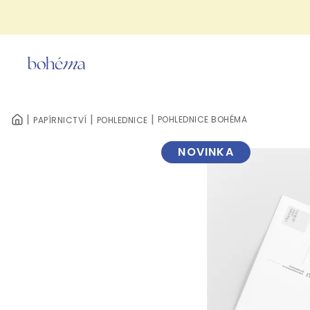
Přejít
na
obsah
POHLEDNICE BOHÉMA
PAPÍRNICTVÍ
POHLEDNICE
DOMŮ
NOVINKA