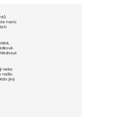
ntů
ste navíc
ácti
lské,
ádkové.
shlédnout
ji nebo
o našlo.
Kdo jiný