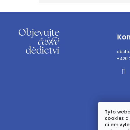
Z
á
Kon
p
a
obch
t
+420 
í
Tyto webo
cookies a 
cílem vyle