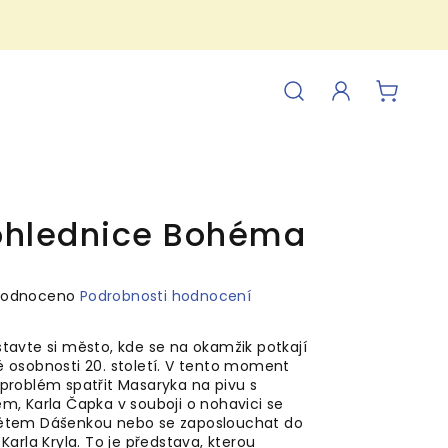
Hledat
Přihlášení
NÁKUP
KOŠÍK
ohlednice Bohéma
ěrné
hodnoceno
Podrobnosti hodnocení
ocení
uktu
stavte si město, kde se na okamžik potkají
é osobnosti 20. století. V tento moment
 problém spatřit Masaryka na pivu s
m, Karla Čapka v souboji o nohavici se
ětem Dášenkou nebo se zaposlouchat do
iček.
 Karla Kryla. To je představa, kterou