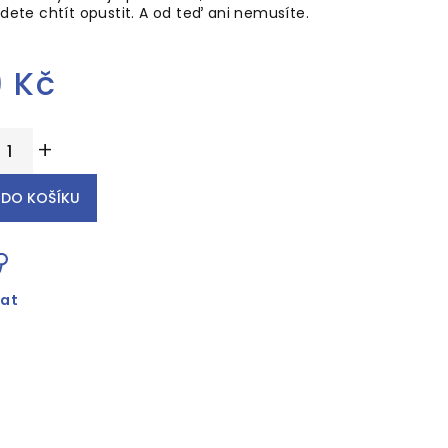
dete chtít opustit. A od teď ani nemusíte.
9 Kč
ěrná
+
ena:
DO KOŠÍKU
dat