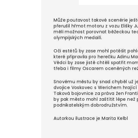
Může poutavost takové scenérie ješt
přerušil hřmot motoru z vozu Elišky J
měli možnost porovnat běžeckou tech
olympijských medailí.
Oči estétů by zase mohl potěšit pohle
které připravila pro herečku Adinu
Vědci by zase jistě chtěli spatřit m
třeba i filmy Oscarem oceněných re
Snovému městu by snad chyběl už jen
dvojice Voskovec s Werichem hrající p
Taková bojovnice za práva žen Frant
by pak město mohl zaštítit lépe než p
podnikatelským dobrodružstvím.
Autorkou ilustrace je Marita Kelbl