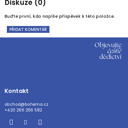
Diskuze (0)
Buďte první, kdo napíše příspěvek k této položce.
PŘIDAT KOMENTÁŘ
Z
á
p
a
t
í
Kontakt
obchod
@
bohema.cz
+420 266 266 582