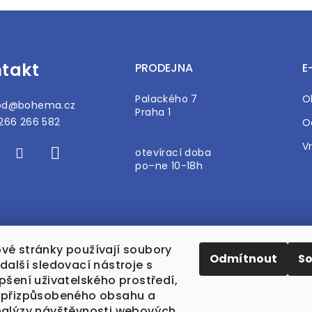
takt
PRODEJNA
E
Palackého 7
O
od
@
bohema.cz
Praha 1
266 266 582
O
V
otevírací doba
po–ne 10-18h
vé stránky používají soubory
Odmítnout
S
další sledovací nástroje s
pšení uživatelského prostředí,
 přizpůsobeného obsahu a
nalýzy návštěvnosti webových