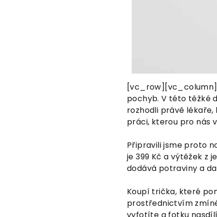
[vc_row][vc_column][
pochyb. V této těžké do
rozhodli právě lékaře,
práci, kterou pro nás 
Připravili jsme proto 
je 399 Kč a výtěžek z 
dodává potraviny a dal
Koupí trička, které p
prostřednictvím zmíněn
vyfotíte a fotku nasdí