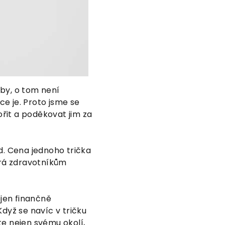
by, o tom není
ce je. Proto jsme se
ořit a poděkovat jim za
d. Cena jednoho trička
erá zdravotníkům
jen finančně
dyž se navíc v tričku
te nejen svému okolí,