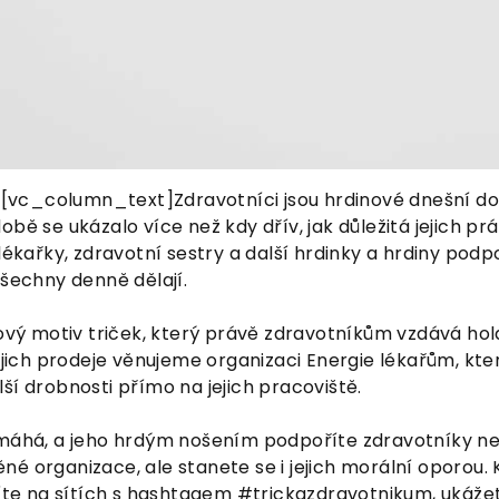
vc_column_text]Zdravotníci jsou hrdinové dnešní do
bě se ukázalo více než kdy dřív, jak důležitá jejich prá
 lékařky, zdravotní sestry a další hrdinky a hrdiny podp
všechny denně dělají.
nový motiv triček, který právě zdravotníkům vzdává hol
jejich prodeje věnujeme organizaci Energie lékařům, kt
ší drobnosti přímo na jejich pracoviště.
omáhá, a jeho hrdým nošením podpoříte zdravotníky ne
é organizace, ale stanete se i jejich morální oporou. K
líte na sítích s hashtagem #trickazdravotnikum, ukáže