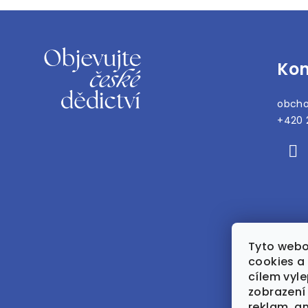
Z
á
Kon
p
a
obch
t
+420 
í
Tyto webo
cookies a 
cílem vyle
zobrazení
reklam, a