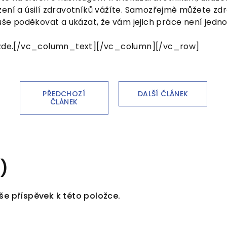
ení a úsilí zdravotníků vážíte. Samozřejmě můžete zdr
duše poděkovat a ukázat, že vám jejich práce není jedno
e zde.[/vc_column_text][/vc_column][/vc_row]
PŘEDCHOZÍ
DALŠÍ ČLÁNEK
ČLÁNEK
)
še příspěvek k této položce.