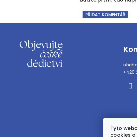
PŘIDAT KOMENTÁŘ
Z
á
Kon
p
a
obch
t
+420 
í
Tyto webo
cookies a 