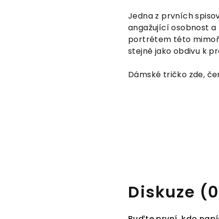
Jedna z prvních spiso
angažující osobnost a
portrétem této mimořá
stejně jako obdivu k pr
Dámské tričko zde, če
Diskuze (0
Buďte první, kdo napí