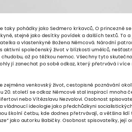
le taky pohádky jako Sedmero krkavců, O princezně se
yně, stejně jako desítky povídek a dalších textů. To 
atelka a vlastenkyně Božena Němcová. Národní patron
s aktivní společenský život v blízkosti umělců, nešťast
i chudobu, až po těžkou nemoc. Všechny tyto skutečnos
hly jí zanechat po sobě odkaz, který přetrvává i více ne
uje zejména venkovský život, cestopisné poznávání oko
ěhu 20. století se odkaz Němcové stal inspirací mnoha
fertovi nebo Vítězslavu Nezvalovi. Osobnost spisovatelk
la vládnoucí ideologie jako předchůdkyni socialistickýc
ou školní četbu, kde dodnes přetrvávají, a většina lidí
“ jako autorku Babičky. Osobnost spisovatelky, její os