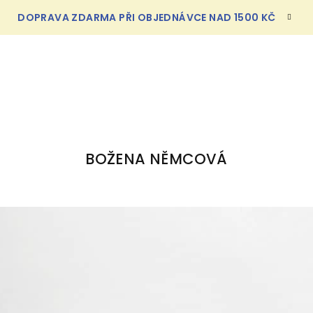
DOPRAVA ZDARMA PŘI OBJEDNÁVCE NAD 1500 KČ
BOŽENA NĚMCOVÁ