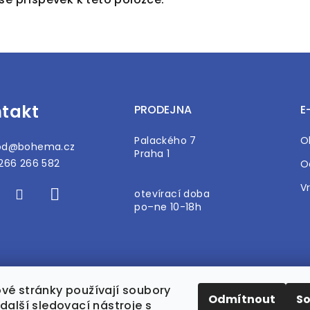
takt
PRODEJNA
E
Palackého 7
O
od
@
bohema.cz
Praha 1
266 266 582
O
V
otevírací doba
po–ne 10-18h
vé stránky používají soubory
Odmítnout
S
další sledovací nástroje s