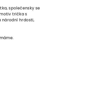
tka, společensky se
otiv trička s
národní hrdosti,
nemáme.