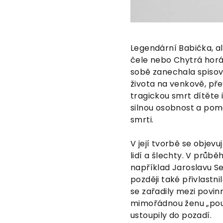
Legendární Babička, a
čele nebo Chytrá horák
sobě zanechala spisov
života na venkově, pře
tragickou smrt dítěte 
silnou osobnost a pomo
smrti.
V její tvorbě se objev
lidí a šlechty. V průb
například Jaroslavu Sei
později také přivlastni
se zařadily mezi povinn
mimořádnou ženu „pouze
ustoupily do pozadí.