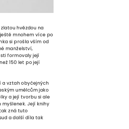
 zlatou hvězdou na
a ještě mnohem více po
ka si prošla vším od
né manželství,
ti formovaly její
ž 150 let po její
lí a vztah obyčejných
 českým umělcům jako
y a její tvorbu si ale
h myšlenek. Její knihy
 tak zná tuto
ud a další díla tak