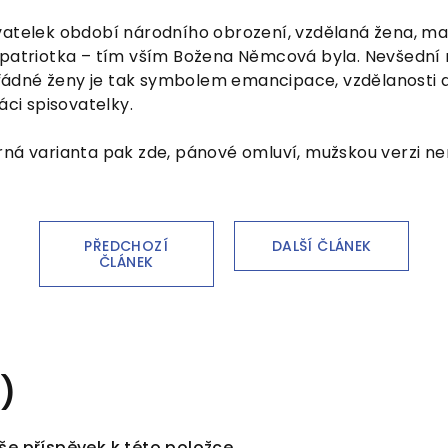
vatelek období národního obrození, vzdělaná žena, ma
 patriotka – tím vším Božena Němcová byla. Nevšední m
dné ženy je tak symbolem emancipace, vzdělanosti a 
áci spisovatelky.
rná varianta pak zde, pánové omluví, mužskou verzi 
PŘEDCHOZÍ
DALŠÍ ČLÁNEK
ČLÁNEK
)
še příspěvek k této položce.