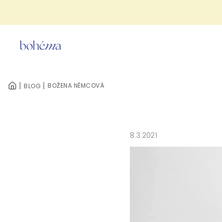
Přejít
na
obsah
BOŽENA NĚMCOVÁ
BLOG
DOMŮ
8.3.2021