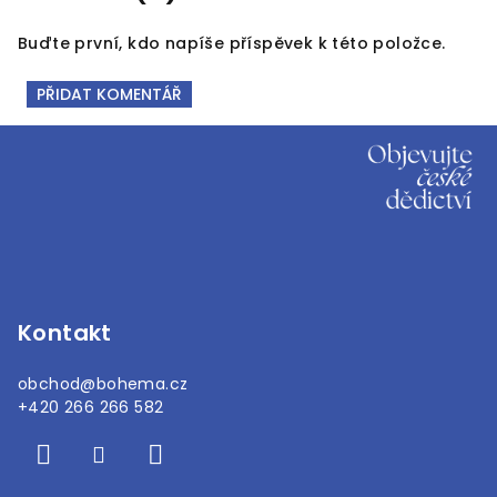
Buďte první, kdo napíše příspěvek k této položce.
PŘIDAT KOMENTÁŘ
Z
á
p
a
t
í
Kontakt
obchod
@
bohema.cz
+420 266 266 582