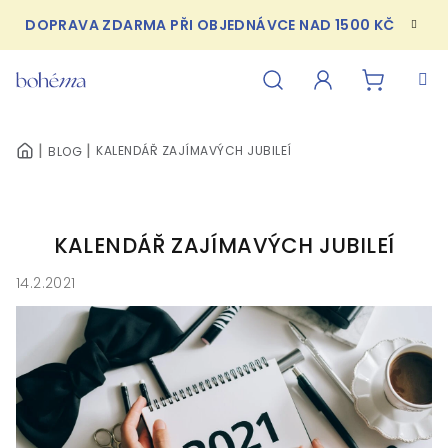
Přejít
DOPRAVA ZDARMA PŘI OBJEDNÁVCE NAD 1500 KČ
na
obsah
NÁKUPN
Hledat
Přihlášení
KALENDÁŘ ZAJÍMAVÝCH JUBILEÍ
BLOG
DOMŮ
KOŠÍK
KALENDÁŘ ZAJÍMAVÝCH JUBILEÍ
14.2.2021