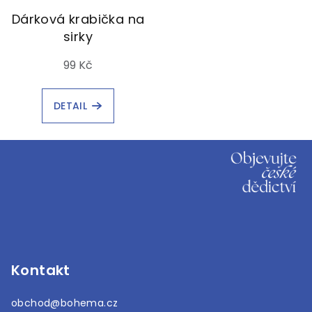
Dárková krabička na
sirky
99 Kč
DETAIL
Z
á
p
a
t
í
Kontakt
obchod
@
bohema.cz