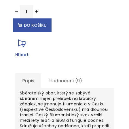
Měrná
−
+
cena:
DO KOŠÍKU
Hlídat
Popis
Hodnocení (9)
Sběratelský obor, který se zabývá
sbíráním nejen přelepek na krabičky
zápalek, se jmenuje filumenie a v Česku
(respektive Československu) má dlouhou
tradici. Český filumenistický svaz vznikl
mezi lety 1964 a 1968 a funguje dodnes.
Sdružuje všechny nadšence, kteří propadli