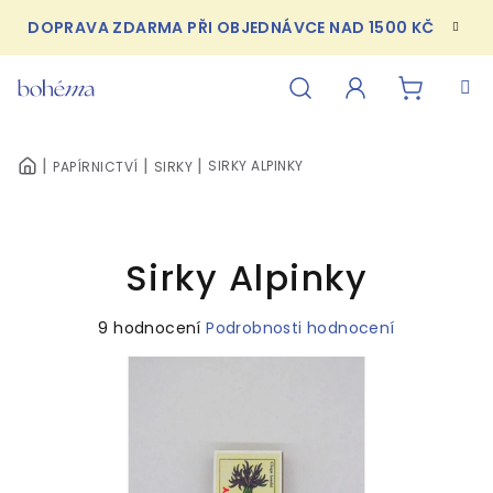
Přejít
DOPRAVA ZDARMA PŘI OBJEDNÁVCE NAD 1500 KČ
na
obsah
NÁKUPN
Hledat
Přihlášení
SIRKY ALPINKY
PAPÍRNICTVÍ
SIRKY
DOMŮ
KOŠÍK
Sirky Alpinky
Průměrné
9 hodnocení
Podrobnosti hodnocení
hodnocení
produktu
je
4,3
z
5
hvězdiček.