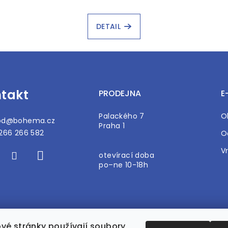
DETAIL
takt
PRODEJNA
E
Palackého 7
O
od
@
bohema.cz
Praha 1
266 266 582
O
V
otevírací doba
po–ne 10-18h
vé stránky používají soubory