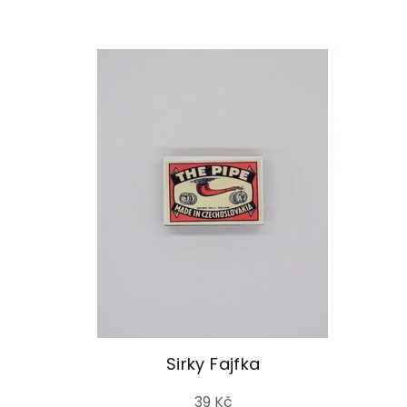
Sirky Fajfka
39 Kč