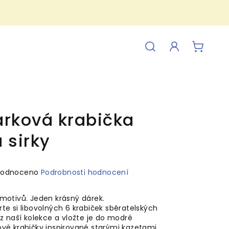
Hledat
Přihlášení
NÁKUP
KOŠÍK
árková krabička
 sirky
ěrné
hodnoceno
Podrobnosti hodnocení
ocení
uktu
 motivů. Jeden krásný dárek.
te si libovolných 6 krabiček sběratelských
 z naší kolekce a vložte je do modré
ové krabičky inspirované starými kazetami