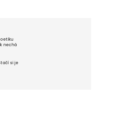
poetiku
ěk nechá
ačí si je