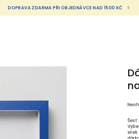
DOPRAVA ZDARMA PŘI OBJEDNÁVCE NAD 1500 KČ
D
na
Prům
Neo
hodn
prod
Šest
je
Vyber
0,0
sirek
z
dárk