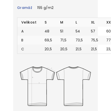
Gramáž
155 g/m2
Velikost
S
M
L
XL
XX
A
48
51
54
57
60
B
69,5
71,5
73,5
75,5
77
C
20,5
20,5
21,5
21,5
23