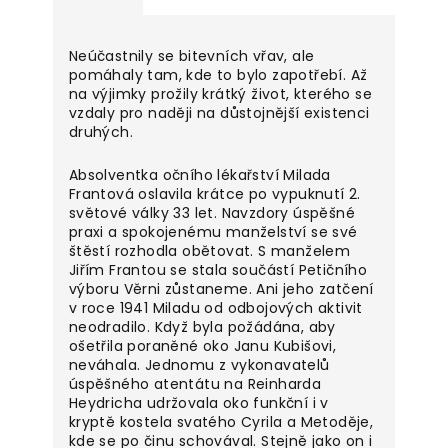
Neúčastnily se bitevních vřav, ale
pomáhaly tam, kde to bylo zapotřebí. Až
na výjimky prožily krátký život, kterého se
vzdaly pro naději na důstojnější existenci
druhých.
Absolventka očního lékařství Milada
Frantová oslavila krátce po vypuknutí 2.
světové války 33 let. Navzdory úspěšné
praxi a spokojenému manželství se své
štěstí rozhodla obětovat. S manželem
Jiřím Frantou se stala součástí Petičního
výboru Věrni zůstaneme. Ani jeho zatčení
v roce 1941 Miladu od odbojových aktivit
neodradilo. Když byla požádána, aby
ošetřila poraněné oko Janu Kubišovi,
neváhala. Jednomu z vykonavatelů
úspěšného atentátu na Reinharda
Heydricha udržovala oko funkční i v
kryptě kostela svatého Cyrila a Metoděje,
kde se po činu schovával. Stejně jako on i