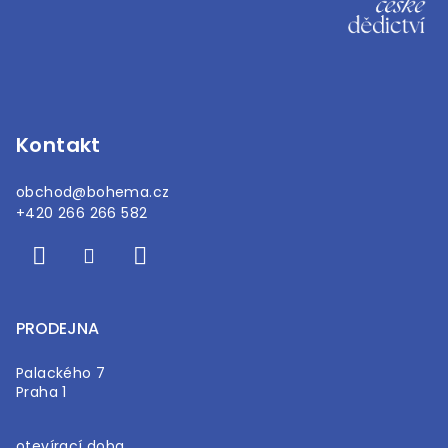
p
a
t
í
Kontakt
obchod
@
bohema.cz
+420 266 266 582
PRODEJNA
Palackého 7
Praha 1
otevírací doba