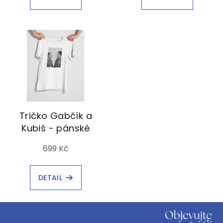
Tričko Gabčík a
Kubiš - pánské
699 Kč
DETAIL
Z
á