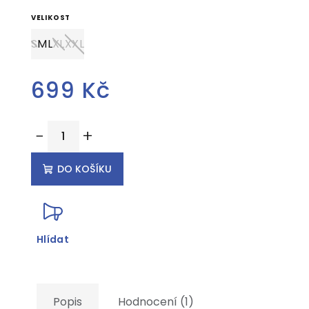
VELIKOST
S
M
L
XL
XXL
699 Kč
Měrná
−
+
cena:
DO KOŠÍKU
Hlídat
Popis
Hodnocení (1)