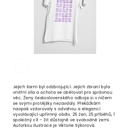
5
hvězdiček.
Jejich šarm byl odzbrojující. Jejich zbraní byla
vnitřní síla a ochota se obětovat pro správnou
věc. Ženy československého odboje si v ničem
se svými protějšky nezavdaly. Překážkám
naopak vzdorovaly s odvahou a elegancí
vyvolávající upřímný obdiv. 25 žen, 25 příběhů, 1
společný cíl – žít důstojně ve svobodné zemi.
Autorkou ilustrace je Viktorie Sýkorová.