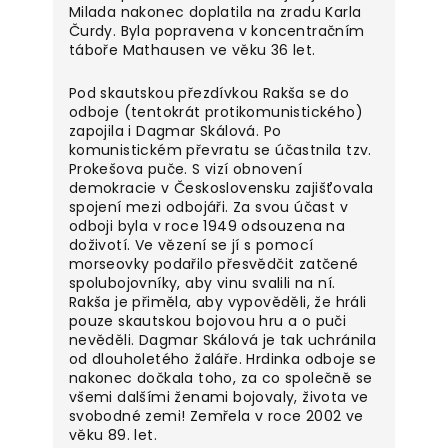
Milada nakonec doplatila na zradu Karla
Čurdy. Byla popravena v koncentračním
táboře Mathausen ve věku 36 let.
Pod skautskou přezdívkou Rakša se do
odboje (tentokrát protikomunistického)
zapojila i Dagmar Skálová. Po
komunistickém převratu se účastnila tzv.
Prokešova puče. S vizí obnovení
demokracie v Československu zajišťovala
spojení mezi odbojáři. Za svou účast v
odboji byla v roce 1949 odsouzena na
doživotí. Ve vězení se jí s pomocí
morseovky podařilo přesvědčit zatčené
spolubojovníky, aby vinu svalili na ní.
Rakša je přiměla, aby vypověděli, že hráli
pouze skautskou bojovou hru a o puči
nevěděli. Dagmar Skálová je tak uchránila
od dlouholetého žaláře. Hrdinka odboje se
nakonec dočkala toho, za co společně se
všemi dalšími ženami bojovaly, života ve
svobodné zemi! Zemřela v roce 2002 ve
věku 89. let.