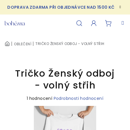
Přejít
DOPRAVA ZDARMA PŘI OBJEDNÁVCE NAD 1500 KČ
na
obsah
NÁKUPN
Hledat
Přihlášení
TRIČKO ŽENSKÝ ODBOJ - VOLNÝ STŘIH
OBLEČENÍ
DOMŮ
KOŠÍK
Tričko Ženský odboj
- volný střih
Průměrné
1 hodnocení
Podrobnosti hodnocení
hodnocení
produktu
je
5,0
z