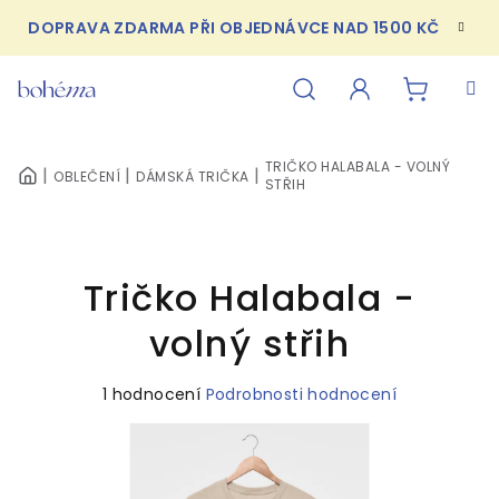
Přejít
DOPRAVA ZDARMA PŘI OBJEDNÁVCE NAD 1500 KČ
na
obsah
NÁKUPN
Hledat
Přihlášení
TRIČKO HALABALA - VOLNÝ
OBLEČENÍ
DÁMSKÁ TRIČKA
KOŠÍK
DOMŮ
STŘIH
Tričko Halabala -
volný střih
Průměrné
1 hodnocení
Podrobnosti hodnocení
hodnocení
produktu
je
5,0
z