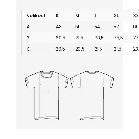
Velikost
S
M
L
XL
XX
A
48
51
54
57
60
B
69,5
71,5
73,5
75,5
77
C
20,5
20,5
21,5
21,5
23