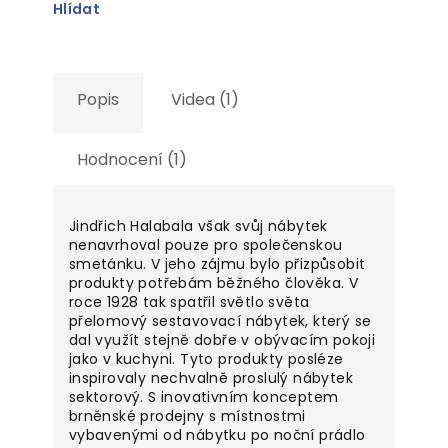
Hlídat
Popis
Videa (1)
Hodnocení (1)
Jindřich Halabala však svůj nábytek
nenavrhoval pouze pro společenskou
smetánku. V jeho zájmu bylo přizpůsobit
produkty potřebám běžného člověka. V
roce 1928 tak spatřil světlo světa
přelomový sestavovací nábytek, který se
dal využít stejně dobře v obývacím pokoji
jako v kuchyni. Tyto produkty posléze
inspirovaly nechvalně proslulý nábytek
sektorový. S inovativním konceptem
brněnské prodejny s místnostmi
vybavenými od nábytku po noční prádlo