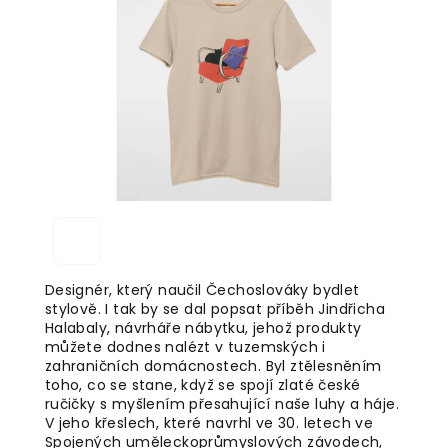
5
hvězdiček.
Designér, který naučil Čechoslováky bydlet
stylově. I tak by se dal popsat příběh Jindřicha
Halabaly, návrháře nábytku, jehož produkty
můžete dodnes nalézt v tuzemských i
zahraničních domácnostech. Byl ztělesněním
toho, co se stane, když se spojí zlaté české
ručičky s myšlením přesahující naše luhy a háje.
V jeho křeslech, které navrhl ve 30. letech ve
Spojených uměleckoprůmyslových závodech,