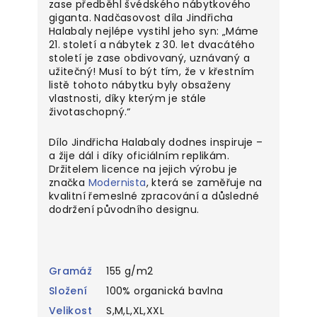
zase předběhl švédského nábytkového
giganta. Nadčasovost díla Jindřicha
Halabaly nejlépe vystihl jeho syn: „Máme
21. století a nábytek z 30. let dvacátého
století je zase obdivovaný, uznávaný a
užitečný! Musí to být tím, že v křestním
listě tohoto nábytku byly obsaženy
vlastnosti, díky kterým je stále
životaschopný.​“
Dílo Jindřicha Halabaly dodnes inspiruje –
a žije dál i díky oficiálním replikám.
Držitelem licence na jejich výrobu je
značka
Modernista
, která se zaměřuje na
kvalitní řemeslné zpracování a důsledné
dodržení původního designu.
Gramáž
155 g/m2
Složení
100% organická bavlna
Velikost
S,M,L,XL,XXL