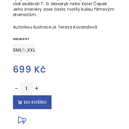
rádi sedávali T. G. Masaryk nebo Karel Čapek.
Jeho interiéry zase často tvořily kulisu filmovým
dramatům.
Autorkou ilustrace je Tereza Kovandová
VELIKOST
S
M
L
XL
XXL
699 Kč
Měrná
−
+
cena:
DO KOŠÍKU