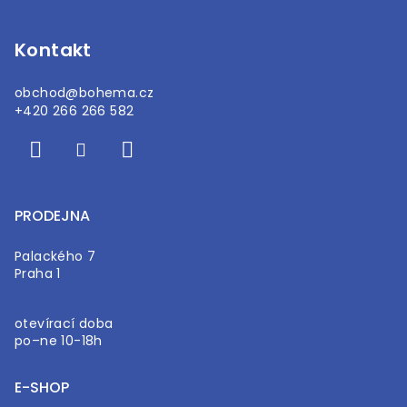
í
Kontakt
obchod
@
bohema.cz
+420 266 266 582
PRODEJNA
Palackého 7
Praha 1
otevírací doba
po–ne 10-18h
E-SHOP