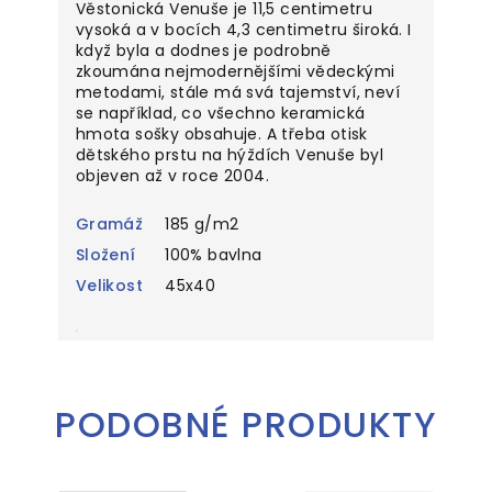
Věstonická Venuše je 11,5 centimetru
vysoká a v bocích 4,3 centimetru široká. I
když byla a dodnes je podrobně
zkoumána nejmodernějšími vědeckými
metodami, stále má svá tajemství, neví
se například, co všechno keramická
hmota sošky obsahuje. A třeba otisk
dětského prstu na hýždích Venuše byl
objeven až v roce 2004.
Gramáž
185 g/m2
Složení
100% bavlna
Velikost
45x40
PODOBNÉ PRODUKTY