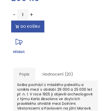
Měrná
−
+
cena:
DO KOŠÍKU
Hlídat
Popis
Hodnocení (20)
Soška pochází z mladého paleolitu a
vznikla mezi v období 29 000 a 25 000 let
př. n. l. V roce 1925 ji objevili archeologové
z týmu Karla Absolona ve zbytcích
pravěkého ohniště mezi Dolními
Věstonicemi a Pavlovem na jižní Moravě.