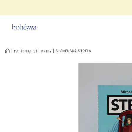
Přejít
na
obsah
SLOVENSKÁ STRELA
PAPÍRNICTVÍ
KNIHY
DOMŮ