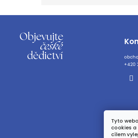
Z
á
Kon
p
a
obch
t
+420 
í
Tyto webo
cookies a 
cílem vyle