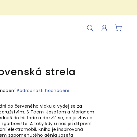
Hledat
Přihlášení
NÁKUP
KOŠÍK
ovenská strela
ěrné
dnocení
Podrobnosti hodnocení
ocení
uktu
dni do červeného vlaku a vydej se za
odružstvím. S Teem, Josefem a Marianem
dneš do historie a dozvíš se, co je zlavec
zgarboviště. A taky kdy u nás jezdil první
dní elektromobil. Kniha je inspirovaná
iček.
tem zapomenutého génia Josefa