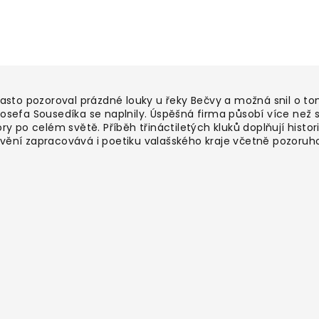
sto pozoroval prázdné louky u řeky Bečvy a možná snil o to
osefa Sousedíka se naplnily. Úspěšná firma působí více než s
ory po celém světě. Příběh třináctiletých kluků doplňují histor
ávění zapracovává i poetiku valašského kraje včetně pozoru