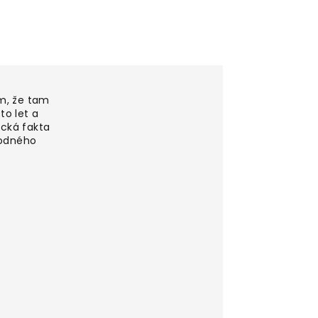
m, že tam
to let a
ická fakta
hodného