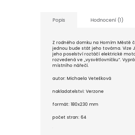
Popis
Hodnocení (1)
Z rodného domku na Horním Městě ča
jednou bude stát jeho továrna. Vize J
jeho poselství roztáčí elektrické mot
rozvedená ve „vysvětlovníčku“. Vypr
místního nářečí.
autor: Michaela Vetešková
nakladatelstvi: Verzone
formát: 180x230 mm
počet stran: 64