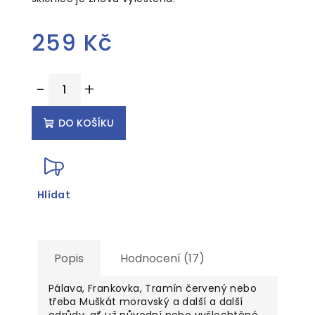
259 Kč
Měrná
−
+
cena:
DO KOŠÍKU
Hlídat
Popis
Hodnocení (17)
Pálava, Frankovka, Tramín červený nebo
třeba Muškát moravský a další a další
odrůdy, ať už původní nebo vyšlechtěné.