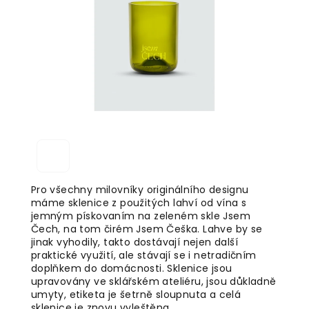
5
hvězdiček.
Pro všechny milovníky originálního designu
máme sklenice z použitých lahví od vína s
jemným pískovaním na zeleném skle Jsem
Čech, na tom čirém Jsem Češka. Lahve by se
jinak vyhodily, takto dostávají nejen další
praktické využití, ale stávají se i netradičním
doplňkem do domácnosti. Sklenice jsou
upravovány ve sklářském ateliéru, jsou důkladně
umyty, etiketa je šetrně sloupnuta a celá
sklenice je znovu vyleštěna.