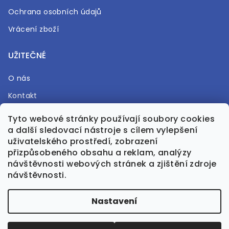
Ochrana osobních údajů
Vrácení zboží
UŽITEČNÉ
O nás
Kontakt
Časté otázky
Tyto webové stránky používají soubory cookies
a další sledovací nástroje s cílem vylepšení
Prodejna
uživatelského prostředí, zobrazení
přizpůsobeného obsahu a reklam, analýzy
návštěvnosti webových stránek a zjištění zdroje
návštěvnosti.
Vytvořil Shoptet Premium
Nastavení
Upravila GreenPanda.cz