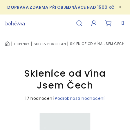
Přejít
DOPRAVA ZDARMA PŘI OBJEDNÁVCE NAD 1500 KČ
na
obsah
NÁKUPN
Hledat
Přihlášení
SKLENICE OD VÍNA JSEM ČECH
DOPLŇKY
SKLO & PORCELÁN
DOMŮ
KOŠÍK
Sklenice od vína
Jsem Čech
Průměrné
17 hodnocení
Podrobnosti hodnocení
hodnocení
produktu
je
4,9
z