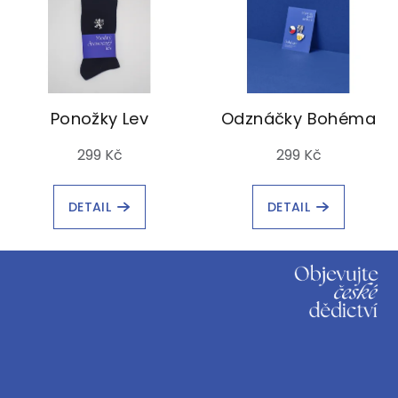
Ponožky Lev
Odznáčky Bohéma
299 Kč
299 Kč
DETAIL
DETAIL
Z
á
p
a
t
í