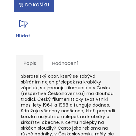
DO KOŠÍKU
Hlídat
Popis
Hodnocení
Sběratelský obor, který se zabývá
sbíráním nejen přelepek na krabičky
zápalek, se jmenuje filumenie a v Česku
(respektive Československu) má dlouhou
tradici. Český filumenistický svaz vznikl
mezi lety 1964 a 1968 a funguje dodnes.
Sdružuje všechny nadšence, kteří propadli
kouzlu malých samolepek na krabičky a
sirkařství obecně. K čemu nálepky na
sirkách sloužily? Často jako reklama na
různé podniky, v Československu měly ale