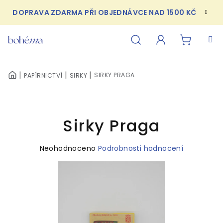
Přejít
DOPRAVA ZDARMA PŘI OBJEDNÁVCE NAD 1500 KČ
na
obsah
NÁKUPN
Hledat
Přihlášení
SIRKY PRAGA
PAPÍRNICTVÍ
SIRKY
DOMŮ
KOŠÍK
Sirky Praga
Průměrné
Neohodnoceno
Podrobnosti hodnocení
hodnocení
produktu
je
0,0
z
5
hvězdiček.