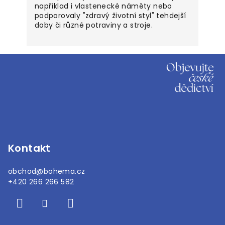
například i vlastenecké náměty nebo
podporovaly "zdravý životní styl" tehdejší
doby či různé potraviny a stroje.
Z
á
p
a
t
í
Kontakt
obchod
@
bohema.cz
+420 266 266 582