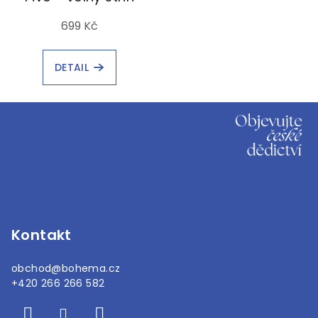
699 Kč
DETAIL
Z
á
p
a
t
í
Kontakt
obchod
@
bohema.cz
+420 266 266 582