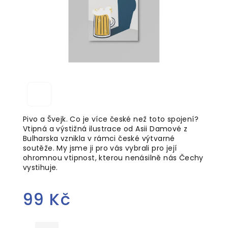
Pivo a Švejk. Co je více české než toto spojení?
Vtipná a výstižná ilustrace od Asii Damové z
Bulharska vznikla v rámci české výtvarné
soutěže. My jsme ji pro vás vybrali pro její
ohromnou vtipnost, kterou nenásilně nás Čechy
vystihuje.
99 Kč
Měrná