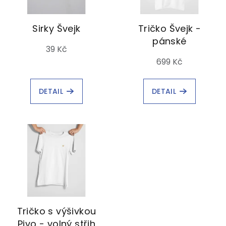
Sirky Švejk
Tričko Švejk -
pánské
39 Kč
699 Kč
DETAIL
DETAIL
Tričko s výšivkou
Pivo - volný střih