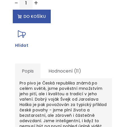
−
+
cena:
DO KOŠÍKU
Hlídat
Popis
Hodnocení (11)
Pro pivo je Česká republika známá po
celém světě, jsme pověstní množstvím
jeho pití, ale i kvalitou a tradicí v jeho
vaření. Dobrý voják Švejk od Jaroslava
Haška je pak považován za typický příklad
české povahy - jsme plní života a
bezstarostní, ale zároveň i částečně
odevzdaní. Jsme inteligentní, i když to
nemusí být na první pohled úplně vidět,