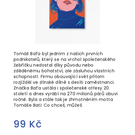
Tomáš Baťa byl jedním z našich prvních
podnikatelů, který se na vrchol společenského
žebříčku nedostal díky původu nebo
zděděnému bohatství, ale zásluhou vlastních
schopností. Firmu obouvající svět přitom
rozjížděl ve zlínské dílně s desíti zaměstnanci.
Značka Baťa ustála i společenské otřesy 20.
století a dnes vyrábí na 270 milionů párů obuvi
ročně. Byla a stále tak je zhmotněním motta
Tomáše Bati: Co chceš, můžeš.
99 Kč