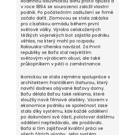
Rodinnou obuvnickou dílnu proto opustil a
v roce 1894 se sourozenci založil vlastní
podnik.
Po počátečním zadlužení se firmě
začalo dařit. Zlomovou se stala zakázka
pro císařskou armádu během první
světové války.
Výroba celokožených
těžkých vojenských bot zajistila podniku
věhlas, na který mohl po rozpadu
Rakouska-Uherska navázat.
Za První
republiky se Baťa stal největším
světovým výrobcem obuvi, ale také
průkopníkem v péči o zaměstnance.
Ikonickou se stala zejména spolupráce s
architektem Františkem Gahurou, který
navrhl dodnes obývané Baťovy domy.
Baťu dělala Baťou také reklama, které
sloužily nové filmové ateliéry. Vzorem v
ekonomice podniku se společnost zase
stala díky systému, kde každé oddělení
po dokončení své části, polotovar dalšímu
oddělení nepředávalo, ale prodávalo.
Baťa si tím zajišťoval kvalitní práci ve
všech fázích výroby. Jeho systém