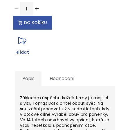
Měrná
−
+
cena:
DO KOŠÍKU
Hlídat
Popis
Hodnocení
Základem úspěchu každé firmy je majitel
s vizí. Tomáš Baťa chtěl obout svět. Na
snu začal pracovat už v sedmi letech, kdy
v otcově dílně vyráběl obuv pro panenky.
Ve 14 letech navrhoval vylepšení, která se
však nesetkala s pochopením otce.