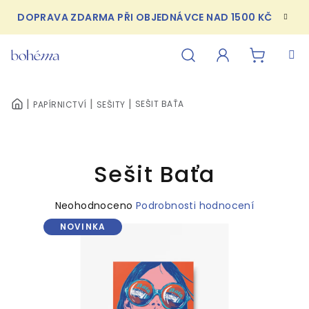
Přejít
DOPRAVA ZDARMA PŘI OBJEDNÁVCE NAD 1500 KČ
na
obsah
NÁKUPN
Hledat
Přihlášení
SEŠIT BAŤA
PAPÍRNICTVÍ
SEŠITY
DOMŮ
KOŠÍK
Sešit Baťa
Průměrné
Neohodnoceno
Podrobnosti hodnocení
hodnocení
NOVINKA
produktu
je
0,0
z
5
hvězdiček.