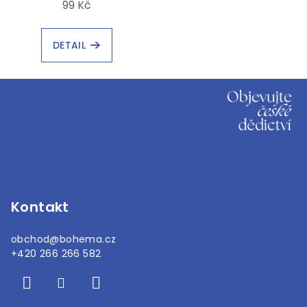
99 Kč
DETAIL
Z
á
p
a
t
í
Kontakt
obchod
@
bohema.cz
+420 266 266 582