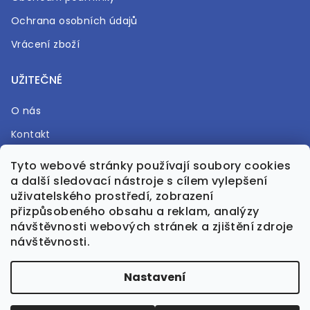
Ochrana osobních údajů
Vrácení zboží
UŽITEČNÉ
O nás
Kontakt
Časté otázky
Tyto webové stránky používají soubory cookies
a další sledovací nástroje s cílem vylepšení
Prodejna
uživatelského prostředí, zobrazení
přizpůsobeného obsahu a reklam, analýzy
návštěvnosti webových stránek a zjištění zdroje
návštěvnosti.
Vytvořil Shoptet Premium
Nastavení
Upravila GreenPanda.cz