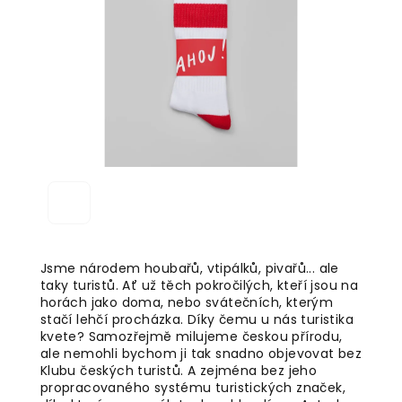
5
hvězdiček.
Jsme národem houbařů, vtipálků, pivařů... ale
taky turistů. Ať už těch pokročilých, kteří jsou na
horách jako doma, nebo svátečních, kterým
stačí lehčí procházka. Díky čemu u nás turistika
kvete? Samozřejmě milujeme českou přírodu,
ale nemohli bychom ji tak snadno objevovat bez
Klubu českých turistů. A zejména bez jeho
propracovaného systému turistických značek,