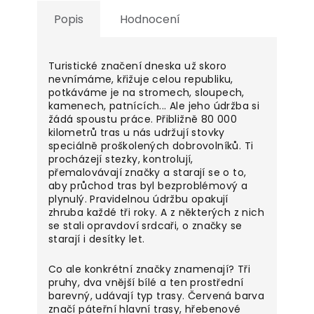
Popis
Hodnocení
Turistické značení dneska už skoro
nevnímáme, křižuje celou republiku,
potkáváme je na stromech, sloupech,
kamenech, patnících... Ale jeho údržba si
žádá spoustu práce. Přibližně 80 000
kilometrů tras u nás udržují stovky
speciálně proškolených dobrovolníků. Ti
procházejí stezky, kontrolují,
přemalovávají značky a starají se o to,
aby průchod tras byl bezproblémový a
plynulý. Pravidelnou údržbu opakují
zhruba každé tři roky. A z některých z nich
se stali opravdoví srdcaři, o značky se
starají i desítky let.
Co ale konkrétní značky znamenají? Tři
pruhy, dva vnější bílé a ten prostřední
barevný, udávají typ trasy. Červená barva
značí páteřní hlavní trasy, hřebenové