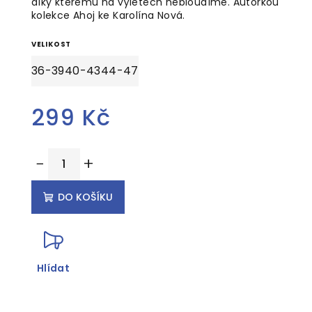
díky kterému na výletech nebloudíme. Autorkou
kolekce Ahoj ke Karolína Nová.
VELIKOST
36-39
40-43
44-47
299 Kč
Měrná
−
+
cena:
DO KOŠÍKU
Hlídat