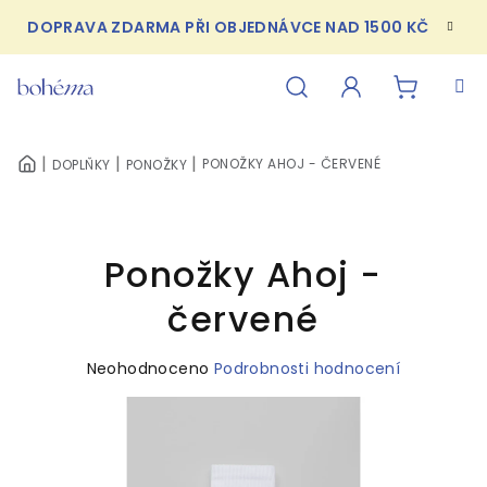
Přejít
DOPRAVA ZDARMA PŘI OBJEDNÁVCE NAD 1500 KČ
na
obsah
NÁKUPN
Hledat
Přihlášení
PONOŽKY AHOJ - ČERVENÉ
DOPLŇKY
PONOŽKY
DOMŮ
KOŠÍK
Ponožky Ahoj -
červené
Průměrné
Neohodnoceno
Podrobnosti hodnocení
hodnocení
produktu
je
0,0
z