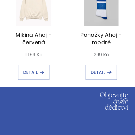
Mikina Ahoj -
Ponožky Ahoj -
červená
modré
1 159 Kč
299 Kč
DETAIL
DETAIL
Z
á
p
a
t
í