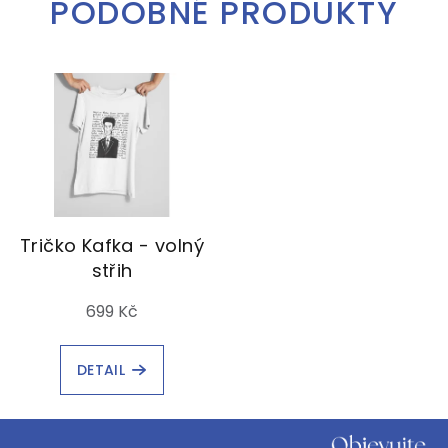
PODOBNÉ PRODUKTY
Tričko Kafka - volný
střih
699 Kč
DETAIL
Z