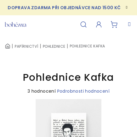
Přejít
DOPRAVA ZDARMA PŘI OBJEDNÁVCE NAD 1500 KČ
na
obsah
NÁKUPN
Hledat
Přihlášení
POHLEDNICE KAFKA
PAPÍRNICTVÍ
POHLEDNICE
DOMŮ
KOŠÍK
Pohlednice Kafka
Průměrné
3 hodnocení
Podrobnosti hodnocení
hodnocení
produktu
je
5,0
z
5
hvězdiček.