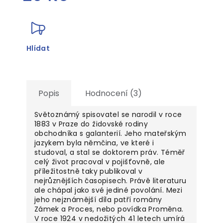
Měrná
cena:
Hlídat
Popis
Hodnocení (3)
Světoznámý spisovatel se narodil v roce
1883 v Praze do židovské rodiny
obchodníka s galanterií. Jeho mateřským
jazykem byla němčina, ve které i
studoval, a stal se doktorem práv. Téměř
celý život pracoval v pojišťovně, ale
příležitostně taky publikoval v
nejrůznějších časopisech. Právě literaturu
ale chápal jako své jediné povolání. Mezi
jeho nejznámější díla patří romány
Zámek a Proces, nebo povídka Proměna.
V roce 1924 v nedožitých 41 letech umírá