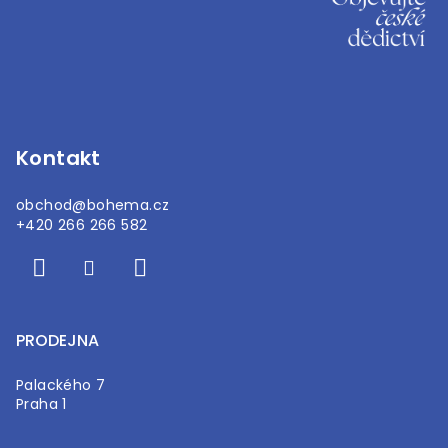
á
p
a
t
í
Kontakt
obchod
@
bohema.cz
+420 266 266 582
PRODEJNA
Palackého 7
Praha 1