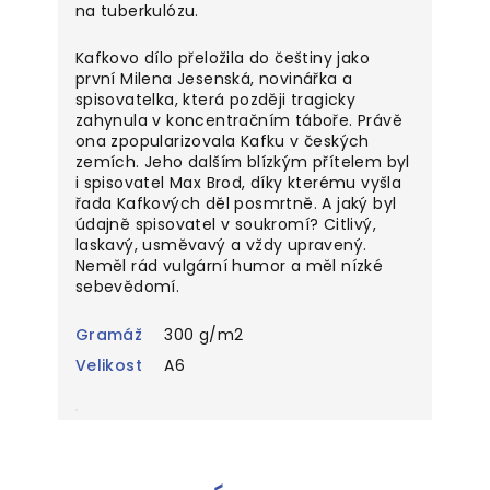
na tuberkulózu.
Kafkovo dílo přeložila do češtiny jako
první Milena Jesenská, novinářka a
spisovatelka, která později tragicky
zahynula v koncentračním táboře. Právě
ona zpopularizovala Kafku v českých
zemích. Jeho dalším blízkým přítelem byl
i spisovatel Max Brod, díky kterému vyšla
řada Kafkových děl posmrtně. A jaký byl
údajně spisovatel v soukromí? Citlivý,
laskavý, usměvavý a vždy upravený.
Neměl rád vulgární humor a měl nízké
sebevědomí.
Gramáž
300 g/m2
Velikost
A6