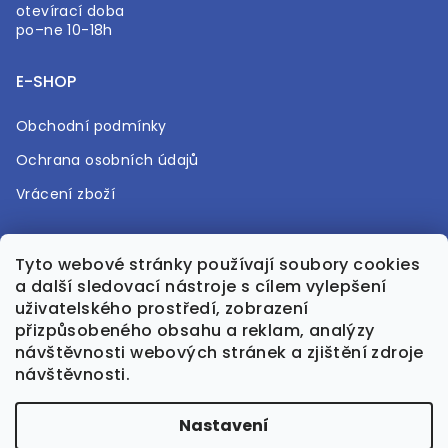
otevírací doba
po–ne 10-18h
E-SHOP
Obchodní podmínky
Ochrana osobních údajů
Vrácení zboží
UŽITEČNÉ
Tyto webové stránky používají soubory cookies
a další sledovací nástroje s cílem vylepšení
O nás
uživatelského prostředí, zobrazení
Kontakt
přizpůsobeného obsahu a reklam, analýzy
návštěvnosti webových stránek a zjištění zdroje
Časté otázky
návštěvnosti.
Prodejna
Nastavení