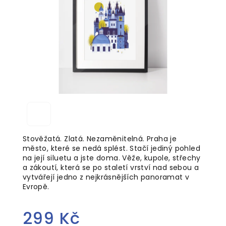
5
hvězdiček.
Stověžatá. Zlatá. Nezaměnitelná. Praha je
město, které se nedá splést. Stačí jediný pohled
na její siluetu a jste doma. Věže, kupole, střechy
a zákoutí, která se po staletí vrství nad sebou a
vytvářejí jedno z nejkrásnějších panoramat v
Evropě.
299 Kč