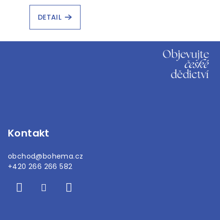
DETAIL
Z
á
p
a
t
í
Kontakt
obchod
@
bohema.cz
+420 266 266 582