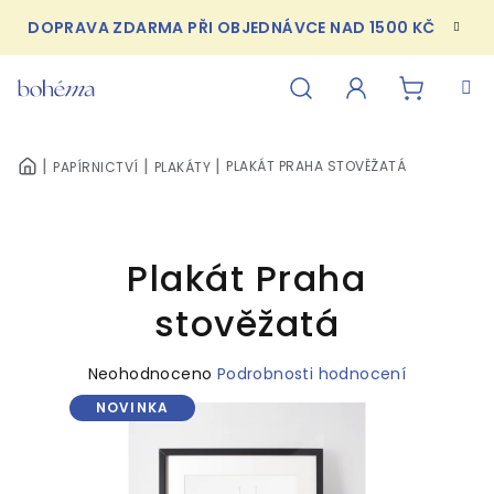
Přejít
DOPRAVA ZDARMA PŘI OBJEDNÁVCE NAD 1500 KČ
na
obsah
NÁKUPN
Hledat
Přihlášení
PLAKÁT PRAHA STOVĚŽATÁ
PAPÍRNICTVÍ
PLAKÁTY
DOMŮ
KOŠÍK
Plakát Praha
stověžatá
Průměrné
Neohodnoceno
Podrobnosti hodnocení
hodnocení
NOVINKA
produktu
je
0,0
z