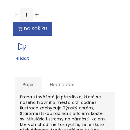
Měrná
−
+
cena:
DO KOŠÍKU
Hlídat
Popis
Hodnocení
Praha stověžatá je přezdívka, která se
našeho hlavního města drží dodnes.
Ilustrace zachycuje Týnský chrám,
Staroměstskou radnici s orlojem, kostel
sv. Mikuláše i stromy na náměstí, kolem
kterých chodíme tak rychle, že je skoro
přehlédneme. Motiv vznikl pro ty, kdo