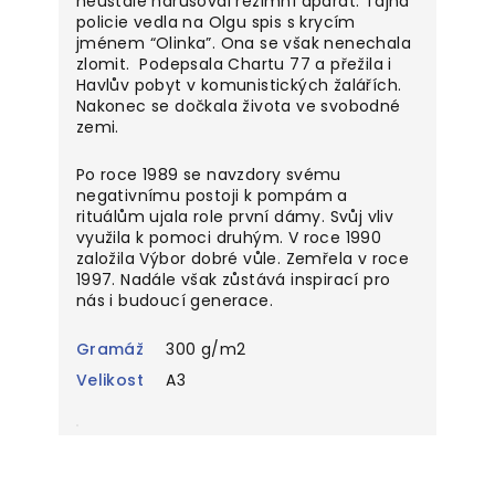
neustále narušoval režimní aparát. Tajná
policie vedla na Olgu spis s krycím
jménem “Olinka”. Ona se však nenechala
zlomit. Podepsala Chartu 77 a přežila i
Havlův pobyt v komunistických žalářích.
Nakonec se dočkala života ve svobodné
zemi.
Po roce 1989 se navzdory svému
negativnímu postoji k pompám a
rituálům ujala role první dámy. Svůj vliv
využila k pomoci druhým. V roce 1990
založila Výbor dobré vůle. Zemřela v roce
1997. Nadále však zůstává inspirací pro
nás i budoucí generace.
Gramáž
300 g/m2
Velikost
A3