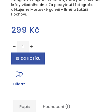
krásy všedního dne. Za poskytnutí fotografie
děkujeme Moravské galerii v Brně a Lukáši
Hochovi.
299 Kč
Měrná
−
+
cena:
DO KOŠÍKU
Hlídat
Popis
Hodnocení (1)