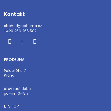
í
Kontakt
obchod
@
bohema.cz
+420 266 266 582
PRODEJNA
Palackého 7
Praha 1
otevírací doba
po–ne 10-18h
E-SHOP