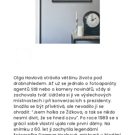
Olga Havlová strávila většinu života pod
drobnohledem. Ať už se jednalo o fotoaparáty
agentů StB nebo o kamery novinářů, vždy si
zachovala tvář. Udržela si ji ve výslechových
místnostech i při konverzacích s prezidenty.
Snažila se být přívětivá, ale nevadilo jí se
ohradit: “Jsem holka ze Žižkova, a tak se nikdo
nesmí divit, že se hned ozvu”. Po roce 1989 se s
grácií sobě vlastní ujala role první dámy.
Na
snímku z 60. let ji zachytila legendární
fotografka Dagmar Hochová, mistryně v hledání