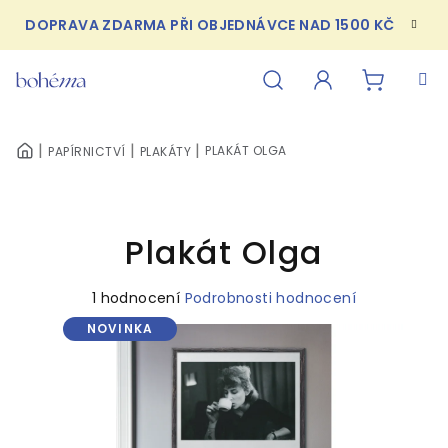
Přejít
DOPRAVA ZDARMA PŘI OBJEDNÁVCE NAD 1500 KČ
na
obsah
NÁKUPN
Hledat
Přihlášení
PLAKÁT OLGA
PAPÍRNICTVÍ
PLAKÁTY
DOMŮ
KOŠÍK
Plakát Olga
Průměrné
1 hodnocení
Podrobnosti hodnocení
hodnocení
NOVINKA
produktu
je
5,0
z
5
hvězdiček.