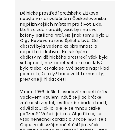
Dělnické prostředí pražského Žižkova
nebylo v meziválečném Československu
nejpříznivějších místem pro život. Lidé,
kteří se zde narodili, však byli na své
kořeny patřičně hrdí. Ne jinak tomu bylo u
Olgy Havlové rozené Šplíchalové. Od
dětství byla vedena ke skromnosti a
respektu k druhým. Nejsilnějším
dědictvím dělnického prostředí však byla
schopnost, neztrácet sebe sama. Když
bylo třeba, ozvala se. Své sestře například
pohrozila, že když bude volit komunisty,
přestane ji hlídat děti.
V roce 1956 došlo k osudovému setkání s
Václavem Havlem. Když se ji po krátké
známosti zeptal, jestli s ním bude chodit,
odvětila: „Tak jo, ale je se mnou těžké
pořízení!” Vašek, jak mu Olga říkala, se
však nenechal odradit a v roce 1964 se s
Olgou vzali. Vzájemné štěstí jim však