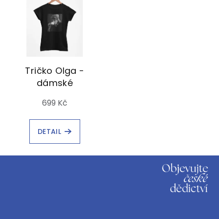
Tričko Olga -
dámské
699 Kč
DETAIL
Z
á
p
a
t