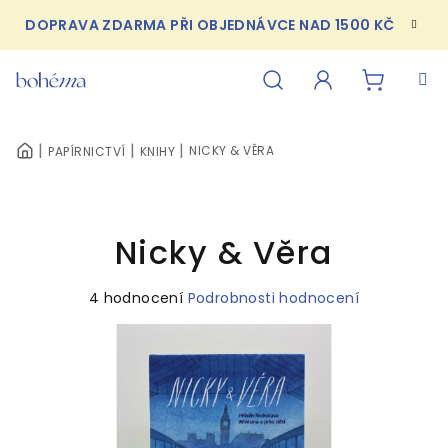
Přejít
DOPRAVA ZDARMA PŘI OBJEDNÁVCE NAD 1500 KČ
na
obsah
NÁKUPN
Hledat
Přihlášení
NICKY & VĚRA
PAPÍRNICTVÍ
KNIHY
DOMŮ
KOŠÍK
Nicky & Věra
Průměrné
4 hodnocení
Podrobnosti hodnocení
hodnocení
produktu
je
5,0
z
5
hvězdiček.