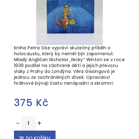
Kniha Petra Síse vypráví skutečný příběh o
holocaustu, který by neměl být zapomenut.
Mladý Angličan Nicholas „Nicky“ Winton se v roce
1939 podílel na záchraně dětí a jejich převozu
vlaky z Prahy do Londýna. Věra Gissingová je
jednou ze zachráněných dívek. Opravdoví
hrdinové bývají často nenápadní a skromní.
375 Kč
Měrná
−
+
cena:
DO KOŠÍKU