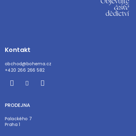
á
p
a
t
í
Kontakt
obchod
@
bohema.cz
+420 266 266 582
PRODEJNA
Palackého 7
Praha 1