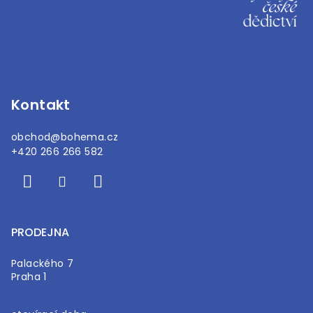
á
p
a
t
í
Kontakt
obchod
@
bohema.cz
+420 266 266 582
PRODEJNA
Palackého 7
Praha 1