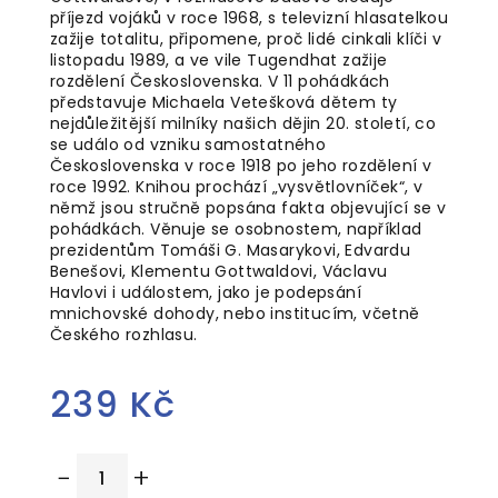
příjezd vojáků v roce 1968, s televizní hlasatelkou
zažije totalitu, připomene, proč lidé cinkali klíči v
listopadu 1989, a ve vile Tugendhat zažije
rozdělení Československa. V 11 pohádkách
představuje Michaela Vetešková dětem ty
nejdůležitější milníky našich dějin 20. století, co
se událo od vzniku samostatného
Československa v roce 1918 po jeho rozdělení v
roce 1992. Knihou prochází „vysvětlovníček“, v
němž jsou stručně popsána fakta objevující se v
pohádkách. Věnuje se osobnostem, například
prezidentům Tomáši G. Masarykovi, Edvardu
Benešovi, Klementu Gottwaldovi, Václavu
Havlovi i událostem, jako je podepsání
mnichovské dohody, nebo institucím, včetně
Českého rozhlasu.
239 Kč
Měrná
−
+