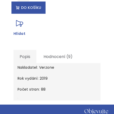
cena:
DO KOŠÍKU
Hlídat
Popis
Hodnocení (9)
Nakladatel: Verzone
Rok vydání: 2019
Počet stran: 88
Z