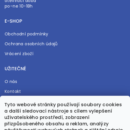
otevírací doba
po–ne 10-18h
E-SHOP
Obchodní podmínky
Ochrana osobních údajů
Vrácení zboží
UŽITEČNÉ
O nás
Kontakt
Časté otázky
Tyto webové stránky používají soubory cookies
a další sledovací nástroje s cílem vylepšení
Prodejna
uživatelského prostředí, zobrazení
přizpůsobeného obsahu a reklam, analýzy