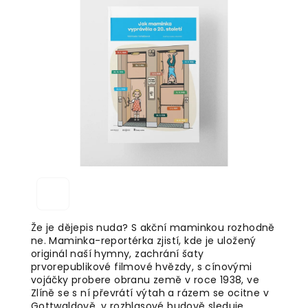
je
4,9
z
5
hvězdiček.
Že je dějepis nuda? S akční maminkou rozhodně
ne. Maminka-reportérka zjistí, kde je uložený
originál naší hymny, zachrání šaty
prvorepublikové filmové hvězdy, s cínovými
vojáčky probere obranu země v roce 1938, ve
Zlíně se s ní převrátí výtah a rázem se ocitne v
Gottwaldově, v rozhlasové budově sleduje