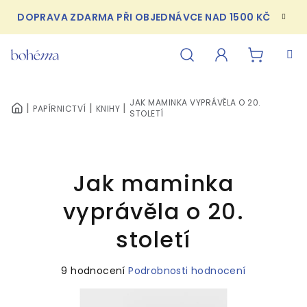
Přejít
DOPRAVA ZDARMA PŘI OBJEDNÁVCE NAD 1500 KČ
na
obsah
NÁKUPN
Hledat
Přihlášení
JAK MAMINKA VYPRÁVĚLA O 20.
PAPÍRNICTVÍ
KNIHY
KOŠÍK
DOMŮ
STOLETÍ
Jak maminka
vyprávěla o 20.
století
Průměrné
9 hodnocení
Podrobnosti hodnocení
hodnocení
produktu