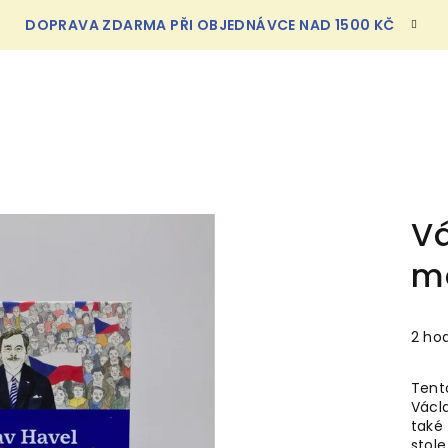
DOPRAVA ZDARMA PŘI OBJEDNÁVCE NAD 1500 KČ
Vá
m
Prům
2 ho
hodn
prod
Tent
je
Václ
4,5
také
z
stole