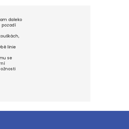
znam daleko
a pozadí
zkouškách,
bě linie
omu se
rní
možnosti