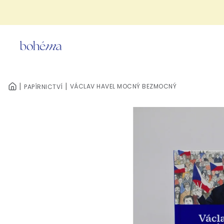
Přejít
na
obsah
VÁCLAV HAVEL MOCNÝ BEZMOCNÝ
PAPÍRNICTVÍ
DOMŮ