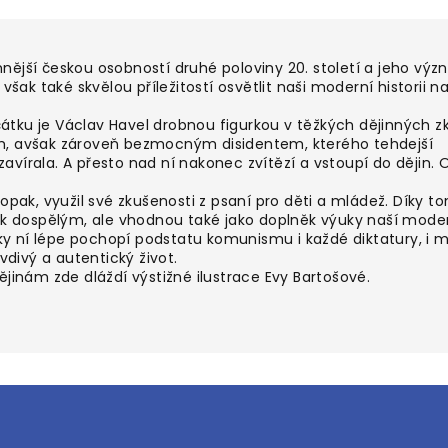
nější českou osobností druhé poloviny 20. století a jeho vý
však také skvělou příležitostí osvětlit naši moderní historii n
očátku je Václav Havel drobnou figurkou v těžkých dějinných 
m, avšak zároveň bezmocným disidentem, kterého tehdejší
vírala. A přesto nad ní nakonec zvítězí a vstoupí do dějin. O
opak, využil své zkušenosti z psaní pro děti a mládež. Díky t
tak dospělým, ale vhodnou také jako doplněk výuky naší mode
íky ní lépe pochopí podstatu komunismu i každé diktatury, i 
vdivý a autentický život.
ějinám zde dláždí výstižné ilustrace Evy Bartošové.