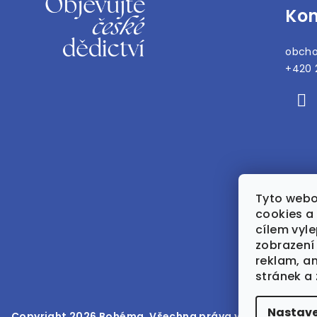
Kon
p
a
obch
t
+420 
í
Tyto webo
cookies a 
cílem vyle
zobrazení
reklam, a
stránek a 
Nastave
Copyright 2026
Bohéma
. Všechna práva vyhrazena.