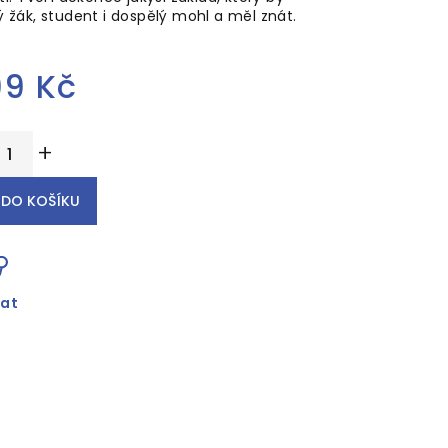
 žák, student i dospělý mohl a měl znát.
iček.
99 Kč
ěrná
+
ena:
DO KOŠÍKU
dat