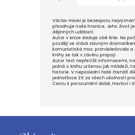
Václav Havel je bezesporu nejvýznam
přesahuje naše hranice. Jeho život je 
dějinných událostí.
Autor v knize sleduje obě linie. Na p
později se stává slavným dramatike
komunistická moc pronásledovala a za
knihy se tak v závěru propojí.
Autor text nepřetížil informacemi, na
jedná o knihu určenou jak mládeži, 
historie. V neposlední řadě čtenáři d
jednotlivce žít za všech okolností pra
Cestu k porozumění době, Havlovi i d
Z
á