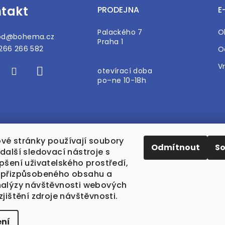
takt
PRODEJNA
E
Palackého 7
O
od
@
bohema.cz
Praha 1
266 266 582
O
V
otevírací doba
po–ne 10-18h
vé stránky používají soubory
Odmítnout
S
další sledovací nástroje s
pšení uživatelského prostředí,
 přizpůsobeného obsahu a
nalýzy návštěvnosti webových
zjištění zdroje návštěvnosti.
ní