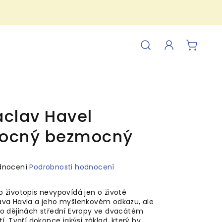
Hledat
Přihlášení
NÁKUP
KOŠÍK
clav Havel
ocný bezmocný
ěrné
dnocení
Podrobnosti hodnocení
ocení
uktu
o životopis nevypovídá jen o životě
ava Havla a jeho myšlenkovém odkazu, ale
 o dějinách střední Evropy ve dvacátém
tí. Tvoří dokonce jakýsi základ, který by