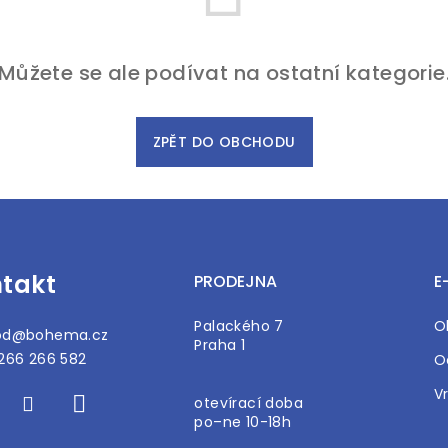
Můžete se ale podívat na ostatní kategorie
ZPĚT DO OBCHODU
takt
PRODEJNA
E
Palackého 7
O
od
@
bohema.cz
Praha 1
266 266 582
O
V
otevírací doba
po–ne 10-18h