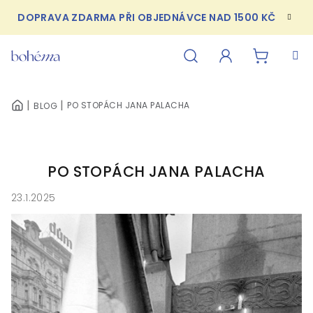
Přejít
DOPRAVA ZDARMA PŘI OBJEDNÁVCE NAD 1500 KČ
na
obsah
NÁKUPN
Hledat
Přihlášení
PO STOPÁCH JANA PALACHA
BLOG
DOMŮ
KOŠÍK
PO STOPÁCH JANA PALACHA
23.1.2025