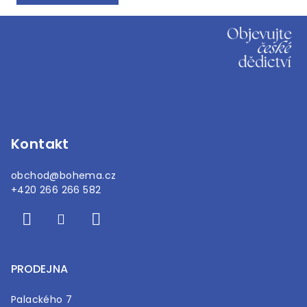
Z
á
p
a
t
í
Kontakt
obchod
@
bohema.cz
+420 266 266 582
PRODEJNA
Palackého 7