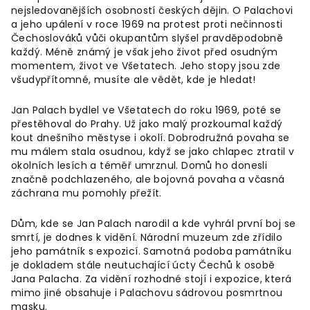
nejsledovanějších osobností českých dějin. O Palachovi
a jeho upálení v roce 1969 na protest proti nečinnosti
Čechoslováků vůči okupantům slyšel pravděpodobně
každý. Méně známý je však jeho život před osudným
momentem, život ve Všetatech. Jeho stopy jsou zde
všudypřítomné, musíte ale vědět, kde je hledat!
Jan Palach bydlel ve Všetatech do roku 1969, poté se
přestěhoval do Prahy. Už jako malý prozkoumal každý
kout dnešního městyse i okolí. Dobrodružná povaha se
mu málem stala osudnou, když se jako chlapec ztratil v
okolních lesích a téměř umrznul. Domů ho donesli
značně podchlazeného, ale bojovná povaha a včasná
záchrana mu pomohly přežít.
Dům, kde se Jan Palach narodil a kde vyhrál první boj se
smrtí, je dodnes k vidění. Národní muzeum zde zřídilo
jeho památník s expozicí. Samotná podoba památníku
je dokladem stále neutuchající úcty Čechů k osobě
Jana Palacha. Za vidění rozhodné stojí i expozice, která
mimo jiné obsahuje i Palachovu sádrovou posmrtnou
masku.