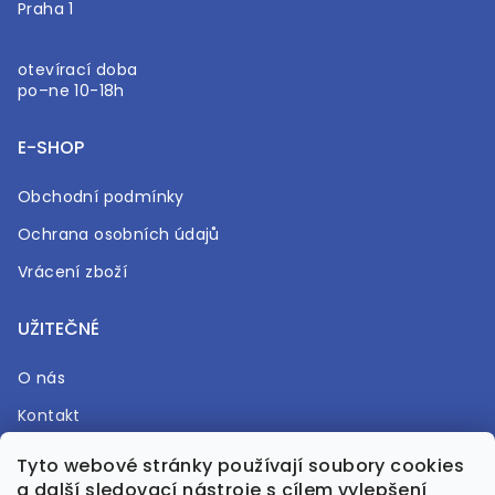
Praha 1
otevírací doba
po–ne 10-18h
E-SHOP
Obchodní podmínky
Ochrana osobních údajů
Vrácení zboží
UŽITEČNÉ
O nás
Kontakt
Časté otázky
Tyto webové stránky používají soubory cookies
a další sledovací nástroje s cílem vylepšení
Prodejna