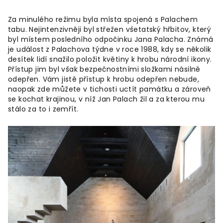
Za minulého režimu byla místa spojená s Palachem
tabu. Nejintenzivněji byl střežen všetatský hřbitov, který
byl místem posledního odpočinku Jana Palacha. Známá
je událost z Palachova týdne v roce 1988, kdy se několik
desítek lidí snažilo položit květiny k hrobu národní ikony.
Přístup jim byl však bezpečnostními složkami násilně
odepřen. Vám jistě přístup k hrobu odepřen nebude,
naopak zde můžete v tichosti uctít památku a zároveň
se kochat krajinou, v níž Jan Palach žil a za kterou mu
stálo za to i zemřít.