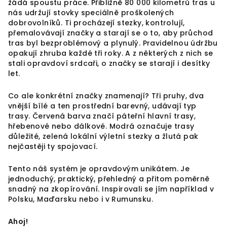
žádá spoustu práce. Přibližně 80 000 kilometrů tras u
nás udržují stovky speciálně proškolených
dobrovolníků. Ti procházejí stezky, kontrolují,
přemalovávají značky a starají se o to, aby průchod
tras byl bezproblémový a plynulý. Pravidelnou údržbu
opakují zhruba každé tři roky. A z některých z nich se
stali opravdoví srdcaři, o značky se starají i desítky
let.
Co ale konkrétní značky znamenají? Tři pruhy, dva
vnější bílé a ten prostřední barevný, udávají typ
trasy. Červená barva značí páteřní hlavní trasy,
hřebenové nebo dálkové. Modrá označuje trasy
důležité, zelená lokální výletní stezky a žlutá pak
nejčastěji ty spojovací.
Tento náš systém je opravdovým unikátem. Je
jednoduchý, praktický, přehledný a přitom poměrně
snadný na zkopírování. Inspirovali se jím například v
Polsku, Maďarsku nebo i v Rumunsku.
Ahoj!