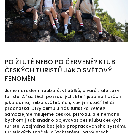
PO ŽLUTÉ NEBO PO ČERVENÉ? KLUB
ČESKÝCH TURISTŮ JAKO SVĚTOVÝ
FENOMÉN
Jsme národem houbařů, vtipálků, pivařů... ale taky
turistů. Ať už těch pokročilých, kteří jsou na horách
jako doma, nebo svátečních, kterým stačí lehčí
procházka. Díky čemu u nás turistika kvete?
Samozřejmě milujeme českou přírodu, ale nemohli
bychom ji tak snadno objevovat bez Klubu českých
turistů. A zejména bez jeho propracovaného systému
turistických značek, díky kterému na výletech