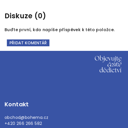
Diskuze (0)
Buďte první, kdo napíše příspěvek k této položce.
PŘIDAT KOMENTÁŘ
Z
á
p
a
t
í
Kontakt
obchod
@
bohema.cz
+420 266 266 582