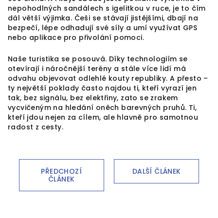
nepohodlných sandálech s igelitkou v ruce, je to čím
dál větší výjimka. Češi se stávají jistějšími, dbají na
bezpečí, lépe odhadují své síly a umí využívat GPS
nebo aplikace pro přivolání pomoci.
Naše turistika se posouvá. Díky technologiím se
otevírají i náročnější terény a stále více lidí má
odvahu objevovat odlehlé kouty republiky. A přesto –
ty největší poklady často najdou ti, kteří vyrazí jen
tak, bez signálu, bez elektřiny, zato se zrakem
vycvičeným na hledání oněch barevných pruhů. Ti,
kteří jdou nejen za cílem, ale hlavně pro samotnou
radost z cesty.
PŘEDCHOZÍ
DALŠÍ ČLÁNEK
ČLÁNEK