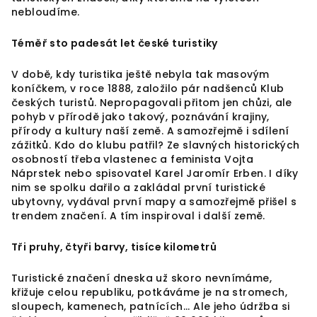
nebloudíme.
Téměř sto padesát let české turistiky
V době, kdy turistika ještě nebyla tak masovým
koníčkem, v roce 1888, založilo pár nadšenců Klub
českých turistů. Nepropagovali přitom jen chůzi, ale
pohyb v přírodě jako takový, poznávání krajiny,
přírody a kultury naší země. A samozřejmě i sdílení
zážitků. Kdo do klubu patřil? Ze slavných historických
osobností třeba vlastenec a feminista Vojta
Náprstek nebo spisovatel Karel Jaromír Erben. I díky
nim se spolku dařilo a zakládal první turistické
ubytovny, vydával první mapy a samozřejmě přišel s
trendem značení. A tím inspiroval i další země.
Tři pruhy, čtyři barvy, tisíce kilometrů
Turistické značení dneska už skoro nevnímáme,
křižuje celou republiku, potkáváme je na stromech,
sloupech, kamenech, patnících... Ale jeho údržba si