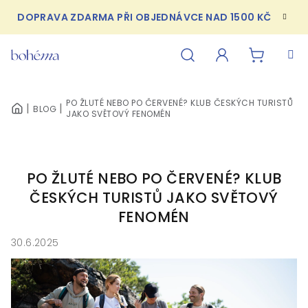
Přejít
DOPRAVA ZDARMA PŘI OBJEDNÁVCE NAD 1500 KČ
na
obsah
NÁKUPN
Hledat
Přihlášení
PO ŽLUTÉ NEBO PO ČERVENÉ? KLUB ČESKÝCH TURISTŮ
BLOG
KOŠÍK
DOMŮ
JAKO SVĚTOVÝ FENOMÉN
PO ŽLUTÉ NEBO PO ČERVENÉ? KLUB
ČESKÝCH TURISTŮ JAKO SVĚTOVÝ
FENOMÉN
30.6.2025