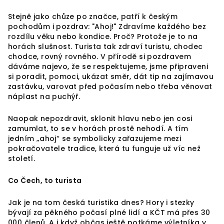
Stejně jako chůze po značce, patří k českým
pochodům i pozdrav: "Ahoj!" Zdravíme každého bez
rozdílu věku nebo kondice. Proč? Protože je to na
horách slušnost. Turista tak zdraví turistu, chodec
chodce, rovný rovného. V přírodě si pozdravem
dáváme najevo, že se respektujeme, jsme připraveni
si poradit, pomoci, ukázat směr, dát tip na zajímavou
zastávku, varovat před počasím nebo třeba věnovat
náplast na puchýř.
Naopak nepozdravit, sklonit hlavu nebo jen cosi
zamumlat, to se v horách prostě nehodí. A tím
jedním „ahoj“ se symbolicky zařazujeme mezi
pokračovatele tradice, která tu funguje už víc než
století.
Co Čech, to turista
Jak je na tom česká turistika dnes? Hory i stezky
bývají za pěkného počasí plné lidí a KČT má přes 30
000 členů. A i když občas ještě potkáme výletníka v