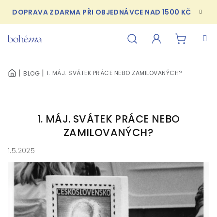
Přejít
DOPRAVA ZDARMA PŘI OBJEDNÁVCE NAD 1500 KČ
na
obsah
NÁKUPN
Hledat
Přihlášení
1. MÁJ. SVÁTEK PRÁCE NEBO ZAMILOVANÝCH?
BLOG
DOMŮ
KOŠÍK
1. MÁJ. SVÁTEK PRÁCE NEBO
ZAMILOVANÝCH?
1.5.2025