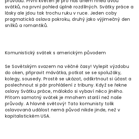
průvodu. První květen je pro nás dnem hned dvou
svátků, na první pohled úplně rozdílných. Svátky práce a
lásky ale jdou tak trochu ruku v ruce. Jeden coby
pragmatická oslava pokroku, druhý jako výjimečný den
snílků a romantiků.
Komunistický svátek s americkým původem
Se Sovětským svazem na věčné časy! Vylepit výzdobu
do oken, připravit mávátka, potkat se se spolužáky,
kolegy, sousedy. Prostě se ukázat, odškrtnout si účast a
poslechnout si pár prohlášení z tribuny. Když se řekne
oslavy Svátku práce, málokdo si vybaví něco jiného.
Přitom samotný svátek je mnohem starší než naše
průvody. A hlavně světový! Tato komunisty tolik
oslavovaná událost nemá původ nikde jinde, než v
kapitalistickém USA.