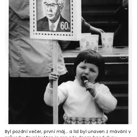
Byl pozdní večer, první máj... a lid byl unaven z mávání v