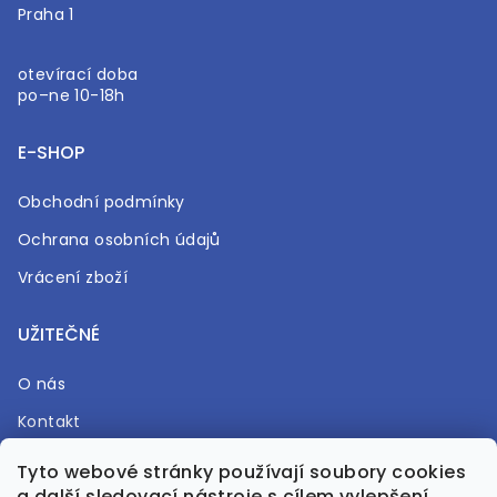
Praha 1
otevírací doba
po–ne 10-18h
E-SHOP
Obchodní podmínky
Ochrana osobních údajů
Vrácení zboží
UŽITEČNÉ
O nás
Kontakt
Časté otázky
Tyto webové stránky používají soubory cookies
a další sledovací nástroje s cílem vylepšení