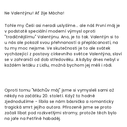
Ne Valentýnu! Ať žije Mácha!
Tohle my Češi asi neradi uslyšíme... ale náš První máj je
v podstatě speciální moderní výmysl oproti
"tradičnějšímu" Valentýnu. Ano, je to tak. Valentýn si to
u nás ale pokazil svou přehnaností a přeplácaností, na
tu my moc nejsme. Ve skutečnosti je to ale svátek
vycházející z postavy církevního světce Valentýna, slaví
se v zahraničí od dob středověku. A kdyby dnes nebyl v
každém letáku z Lidlu, možná bychom jej měli i rádi.
Oproti tomu "Máchův máj" jsme si vymysleli sami až
někdy na začátku 20. století. Když to hodně
zjednodušíme - líbila se nám básnička a romanticky
tragická smrt jejího autora. Přirozeně jsme se proto
začali líbat pod rozkvetlými stromy, protože těch bylo
na jaře na Petříně habaděj.