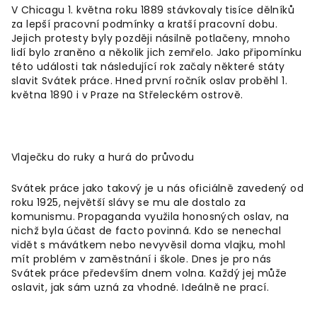
V Chicagu 1. května roku 1889 stávkovaly tisíce dělníků
za lepší pracovní podmínky a kratší pracovní dobu.
Jejich protesty byly později násilně potlačeny, mnoho
lidí bylo zraněno a několik jich zemřelo. Jako připomínku
této události tak následující rok začaly některé státy
slavit Svátek práce. Hned první ročník oslav proběhl 1.
května 1890 i v Praze na Střeleckém ostrově.
Vlaječku do ruky a hurá do průvodu
Svátek práce jako takový je u nás oficiálně zavedený od
roku 1925, největší slávy se mu ale dostalo za
komunismu. Propaganda využila honosných oslav, na
nichž byla účast de facto povinná. Kdo se nenechal
vidět s mávátkem nebo nevyvěsil doma vlajku, mohl
mít problém v zaměstnání i škole. Dnes je pro nás
Svátek práce především dnem volna. Každý jej může
oslavit, jak sám uzná za vhodné. Ideálně ne prací.