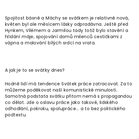
Spojitost básně a Máchy se svátkem je relativně nová,
květen byl ale měsícem lásky odpradávna. Ještě před
Hynkem, Vilémem a Jarmilou tady totiž bylo stavění a
hlídání máje, spojování domů milenců cestičkami z
vápna a malování bílých srdcí na vrata.
A jak je to se svátky dnes?
Hodně lidí má tendence Svátek práce zatracovat. Za to
můžeme poděkovat naší komunistické minulosti.
Samotná podstata svátku přitom nemá s propagandou
co dělat. Jde o oslavu práce jako takové, lidského
odhodlání, pokroku, spolupráce... a to bez politického
podtextu.