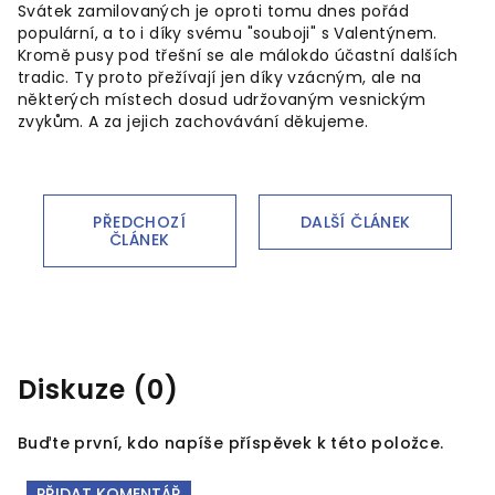
Svátek zamilovaných je oproti tomu dnes pořád
populární, a to i díky svému "souboji" s Valentýnem.
Kromě pusy pod třešní se ale málokdo účastní dalších
tradic. Ty proto přežívají jen díky vzácným, ale na
některých místech dosud udržovaným vesnickým
zvykům. A za jejich zachovávání děkujeme.
PŘEDCHOZÍ
DALŠÍ ČLÁNEK
ČLÁNEK
Diskuze (0)
Buďte první, kdo napíše příspěvek k této položce.
PŘIDAT KOMENTÁŘ