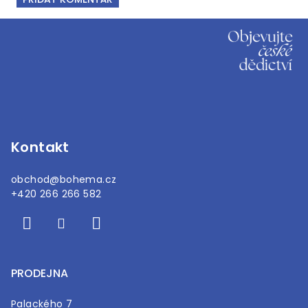
Z
á
p
a
t
í
Kontakt
obchod
@
bohema.cz
+420 266 266 582
PRODEJNA
Palackého 7