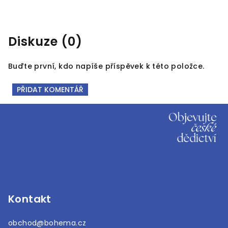
Diskuze (0)
Buďte první, kdo napíše příspěvek k této položce.
PŘIDAT KOMENTÁŘ
Z
á
p
a
t
í
Kontakt
obchod
@
bohema.cz