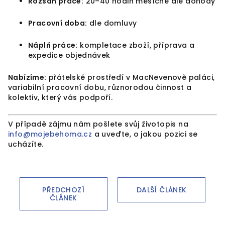
Rozsah práce:
20–40 hodin měsíčně dle dohody
Pracovní doba:
dle domluvy
Náplň práce:
kompletace zboží, příprava a
expedice objednávek
Nabízíme:
přátelské prostředí v MacNevenově paláci,
variabilní pracovní dobu, různorodou činnost a
kolektiv, který vás podpoří.
V případě zájmu nám pošlete svůj životopis na
info@mojebehoma.cz
a uveďte, o jakou pozici se
ucházíte.
PŘEDCHOZÍ
DALŠÍ ČLÁNEK
ČLÁNEK