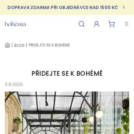
Přejít
DOPRAVA ZDARMA PŘI OBJEDNÁVCE NAD 1500 KČ
na
obsah
NÁKUPN
Hledat
Přihlášení
PŘIDEJTE SE K BOHÉMĚ
BLOG
DOMŮ
KOŠÍK
PŘIDEJTE SE K BOHÉMĚ
3.9.2025