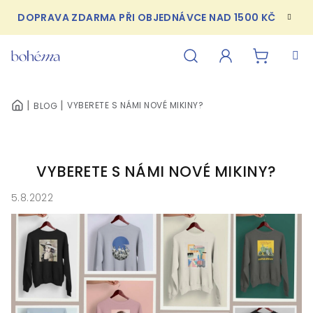
Přejít
DOPRAVA ZDARMA PŘI OBJEDNÁVCE NAD 1500 KČ
na
obsah
NÁKUPN
Hledat
Přihlášení
VYBERETE S NÁMI NOVÉ MIKINY?
BLOG
DOMŮ
KOŠÍK
VYBERETE S NÁMI NOVÉ MIKINY?
5.8.2022