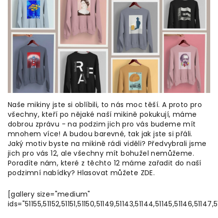
Naše mikiny jste si oblíbili, to nás moc těší. A proto pro
všechny, kteří po nějaké naší mikině pokukují, máme
dobrou zprávu - na podzim jich pro vás budeme mít
mnohem více! A budou barevné, tak jak jste si přáli.
Jaký motiv byste na mikině rádi viděli? Předvybrali jsme
jich pro vás 12, ale všechny mít bohužel nemůžeme.
Poradíte nám, které z těchto 12 máme zařadit do naší
podzimní nabídky? Hlasovat můžete ZDE.
[gallery size="medium"
ids="51155,51152,51151,51150,51149,51143,51144,51145,51146,51147,