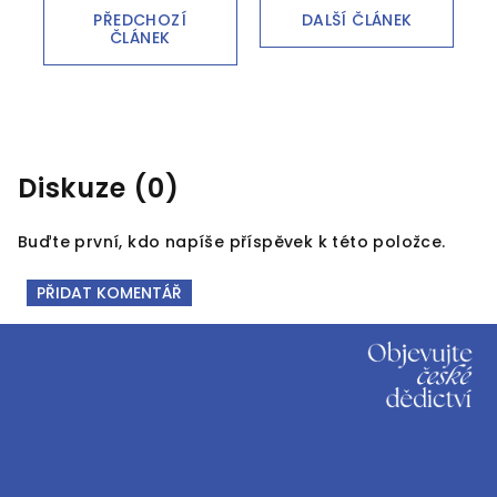
PŘEDCHOZÍ
DALŠÍ ČLÁNEK
ČLÁNEK
Diskuze (0)
Buďte první, kdo napíše příspěvek k této položce.
PŘIDAT KOMENTÁŘ
Z
á
p
a
t
í