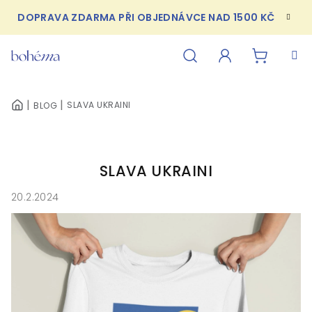
Přejít
DOPRAVA ZDARMA PŘI OBJEDNÁVCE NAD 1500 KČ
na
obsah
NÁKUPN
Hledat
Přihlášení
SLAVA UKRAINI
BLOG
DOMŮ
KOŠÍK
SLAVA UKRAINI
20.2.2024