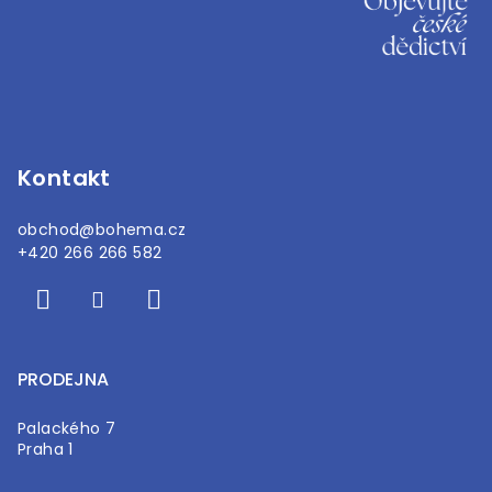
á
p
a
t
í
Kontakt
obchod
@
bohema.cz
+420 266 266 582
PRODEJNA
Palackého 7
Praha 1