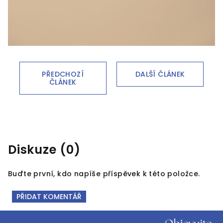
PŘEDCHOZÍ
DALŠÍ ČLÁNEK
ČLÁNEK
Diskuze (0)
Buďte první, kdo napíše příspěvek k této položce.
PŘIDAT KOMENTÁŘ
Z