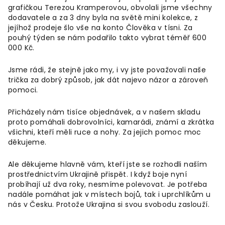
grafičkou Terezou Kramperovou, obvolali jsme všechny
dodavatele a za 3 dny byla na světě mini kolekce, z
jejíhož prodeje šlo vše na konto Člověka v tísni. Za
pouhý týden se nám podařilo takto vybrat téměř 600
000 Kč.
Jsme rádi, že stejně jako my, i vy jste považovali naše
trička za dobrý způsob, jak dát najevo názor a zároveň
pomoci.
Přicházely nám tisíce objednávek, a v našem skladu
proto pomáhali dobrovolníci, kamarádi, známí a zkrátka
všichni, kteří měli ruce a nohy. Za jejich pomoc moc
děkujeme.
Ale děkujeme hlavně vám, kteří jste se rozhodli naším
prostřednictvím Ukrajině přispět. I když boje nyní
probíhají už dva roky, nesmíme polevovat. Je potřeba
nadále pomáhat jak v místech bojů, tak i uprchlíkům u
nás v Česku. Protože Ukrajina si svou svobodu zaslouží.