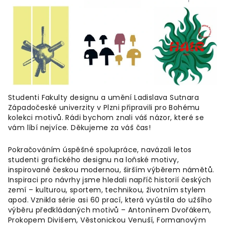
Studenti Fakulty designu a umění Ladislava Sutnara
Západočeské univerzity v Plzni připravili pro Bohému
kolekci motivů. Rádi bychom znali váš názor, které se
vám líbí nejvíce. Děkujeme za váš čas!
Pokračováním úspěšné spolupráce, navázali letos
studenti grafického designu na loňské motivy,
inspirované českou modernou, širším výběrem námětů.
Inspiraci pro návrhy jsme hledali napříč historií českých
zemí – kulturou, sportem, technikou, životním stylem
apod. Vznikla série asi 60 prací, která vyústila do užšího
výběru předkládaných motivů – Antonínem Dvořákem,
Prokopem Divišem, Věstonickou Venuší, Formanovým