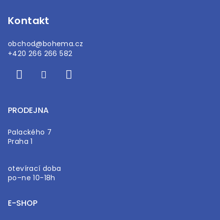
í
Kontakt
obchod
@
bohema.cz
+420 266 266 582
PRODEJNA
Palackého 7
Praha 1
otevírací doba
po–ne 10-18h
E-SHOP