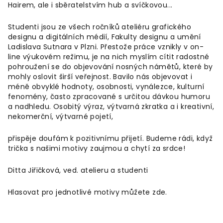
Hairem, ale i sběratelstvím hub a svíčkovou...
Studenti jsou ze všech ročníků ateliéru grafického
designu a digitálních médií, Fakulty designu a umění
Ladislava Sutnara v Plzni. Přestože práce vznikly v on-
line výukovém režimu, je na nich myslím cítit radostné
pohroužení se do objevování nosných námětů, které by
mohly oslovit širší veřejnost. Bavilo nás objevovat i
méně obvyklé hodnoty, osobnosti, vynálezce, kulturní
fenomény, často zpracované s určitou dávkou humoru
a nadhledu. Osobitý výraz, výtvarná zkratka a i kreativní,
nekomerční, výtvarné pojetí,
přispěje doufám k pozitivnímu přijetí. Budeme rádi, když
trička s našimi motivy zaujmou a chytí za srdce!
Ditta Jiřičková, ved. atelieru a studenti
Hlasovat pro jednotlivé motivy můžete zde.