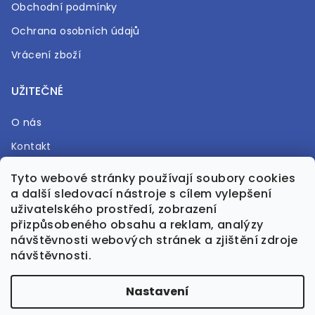
Obchodní podmínky
Ochrana osobních údajů
Vrácení zboží
UŽITEČNÉ
O nás
Kontakt
Časté otázky
Tyto webové stránky používají soubory cookies
a další sledovací nástroje s cílem vylepšení
Prodejna
uživatelského prostředí, zobrazení
přizpůsobeného obsahu a reklam, analýzy
návštěvnosti webových stránek a zjištění zdroje
návštěvnosti.
Vytvořil Shoptet Premium
Nastavení
Upravila GreenPanda.cz