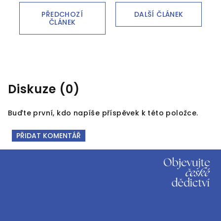
PŘEDCHOZÍ
DALŠÍ ČLÁNEK
ČLÁNEK
Diskuze (0)
Buďte první, kdo napíše příspěvek k této položce.
PŘIDAT KOMENTÁŘ
Z
á
p
a
t