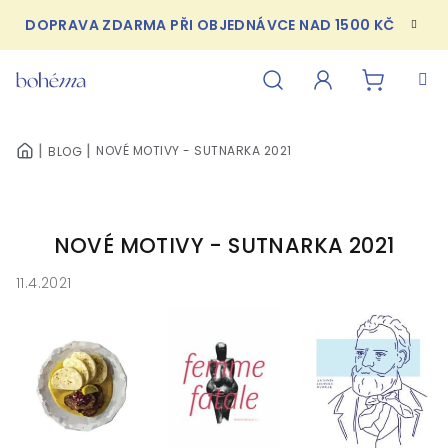
Přejít
DOPRAVA ZDARMA PŘI OBJEDNÁVCE NAD 1500 KČ
na
obsah
NÁKUPN
Hledat
Přihlášení
NOVÉ MOTIVY - SUTNARKA 2021
BLOG
DOMŮ
KOŠÍK
NOVÉ MOTIVY - SUTNARKA 2021
11.4.2021